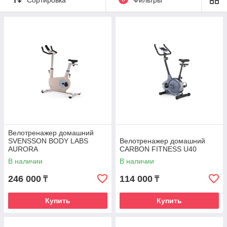
имитация езды на трековом велосипеде.
У них можно регулировать по высоте сидение,
а рамы, чаще всего изготавливают
из качественной стали, Такая конструкция
позволяет выполнять ускорения как при езде
на настоящем велосипеде, с отрывом
от сидения.
Даже участники всемирно известного
соревнования по триатлону «Iron Man»
не стесняются говорить, что тренируются
на таких велотренажерах. Нагрузки на этом
виде спортивных тренажеров распределяются
по всему телу.
Велотренажер домашний
SVENSSON BODY LABS
Велотренажер домашний
AURORA
CARBON FITNESS U40
Витрина
В наличии
В наличии
246 000
114 000
₸
₸
Купить
Купить