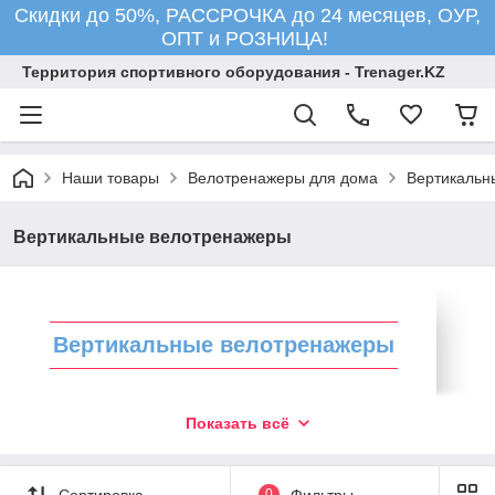
Скидки до 50%, РАССРОЧКА до 24 месяцев, ОУР,
ОПТ и РОЗНИЦА!
Территория спортивного оборудования - Trenager.KZ
Наши товары
Велотренажеры для дома
Вертикальн
Вертикальные велотренажеры
Вертикальные велотренажеры
Вертикальный велотренажер похож на самый
Показать всё
обычный велосипед за счет расположения
колес — прямо под седлом. То есть, когда
вы занимаетесь на нем происходит полная
Сортировка
0
Фильтры