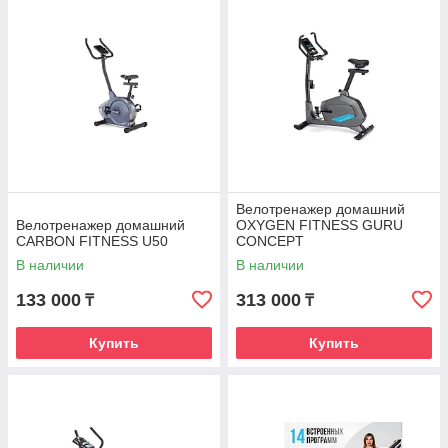
Помимо привлекательных цен, мы
рады предложить нашим клиентам:
Велотренажер домашний
Велотренажер домашний
OXYGEN FITNESS GURU
CARBON FITNESS U50
CONCEPT
Ассортимент
В наличии
В наличии
Большой выбор моделей. Модели с небольшими
133 000
313 000
₸
₸
габаритами, для размещения на ограниченной
площади
Купить
Купить
Гарантия качества