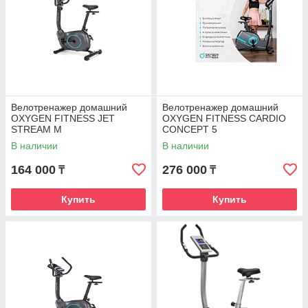
Высокое качество продукции, подтвержденное
сертификатами
Высокий уровень сервиса
Помощь в выборе нужного тренажера, его настройке и
Велотренажер домашний
Велотренажер домашний
сервисе.
OXYGEN FITNESS JET
OXYGEN FITNESS CARDIO
STREAM M
CONCEPT 5
В наличии
В наличии
Доставка
164 000
276 000
₸
₸
Оперативная доставка по Казахстану на выбор
заказчика.
Купить
Купить
Перейти в каталог с продукцией