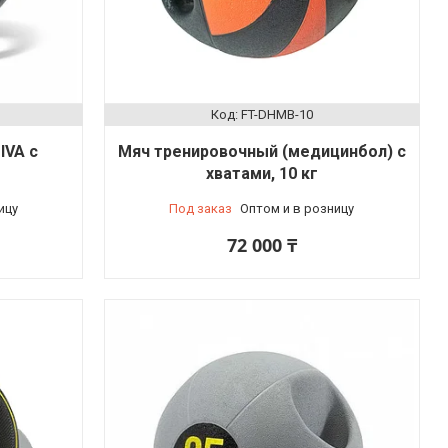
FT-DHMB-10
IVA с
Мяч тренировочный (медицинбол) с
хватами, 10 кг
ицу
Под заказ
Оптом и в розницу
е
72 000 ₸