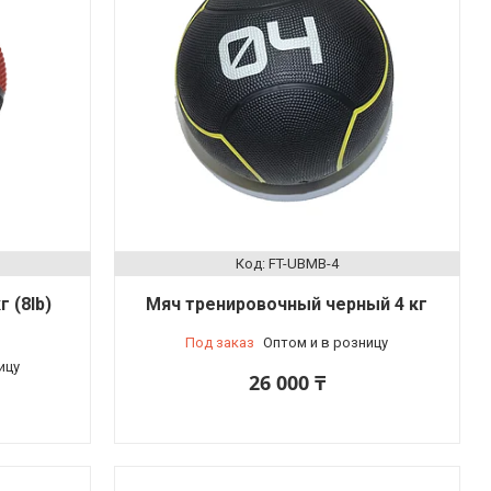
FT-UBMB-4
 (8lb)
Мяч тренировочный черный 4 кг
Под заказ
Оптом и в розницу
ицу
26 000 ₸
е