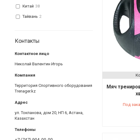
Китай
38
Тайвань
2
Контакты
Николай Валентин Игорь
Территория Спортивного оборудования
Мяч трениро
Trenager.kz
х
Под зак
ул. Токпанова, дом 20, НП 6, Астана,
Казахстан
+7 (747) 904-00-00