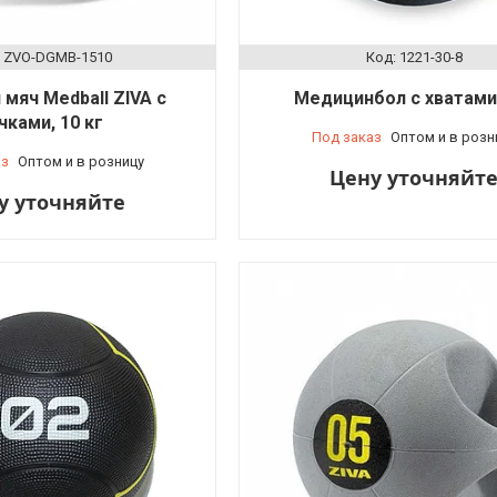
ZVO-DGMB-1510
1221-30-8
мяч Medball ZIVA с
Медицинбол с хватами 
чками, 10 кг
Под заказ
Оптом и в розн
аз
Оптом и в розницу
Цену уточняйт
у уточняйте