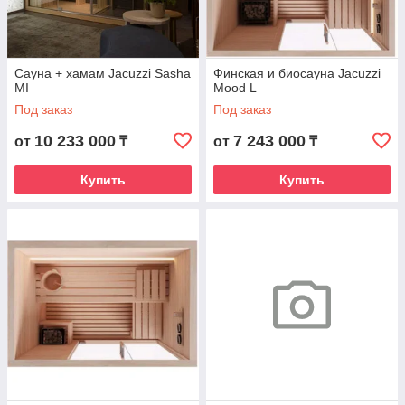
Сауна + хамам Jacuzzi Sasha
Финская и биосауна Jacuzzi
MI
Mood L
Под заказ
Под заказ
10 233 000
7 243 000
от
₸
от
₸
Купить
Купить