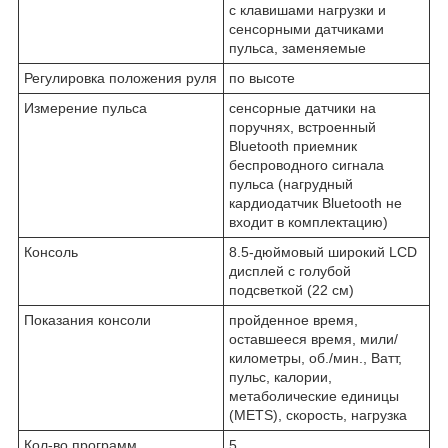
с клавишами нагрузки и
сенсорными датчиками
пульса, заменяемые
Регулировка положения руля
по высоте
Измерение пульса
сенсорные датчики на
поручнях, встроенный
Bluetooth приемник
беспроводного сигнала
пульса (нагрудный
кардиодатчик Bluetooth не
входит в комплектацию)
Консоль
8.5-дюймовый широкий LCD
дисплей с голубой
подсветкой (22 см)
Показания консоли
пройденное время,
оставшееся время, мили/
километры, об./мин., Ватт,
пульс, калории,
метаболические единицы
(METS), скорость, нагрузка
Кол-во программ
5