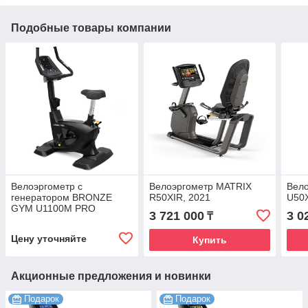
Подобные товары компании
Велоэргометр с
Велоэргометр MATRIX
Вел
генератором BRONZE
R50XIR, 2021
U50
GYM U1100M PRO
3 721 000
3 0
₸
Цену уточняйте
Купить
Акционные предложения и новинки
Подарок
Подарок