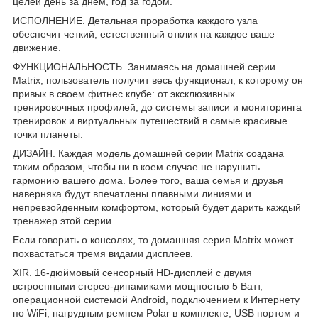
целей день за днем, год за годом.
ИСПОЛНЕНИЕ. Детальная проработка каждого узла
обеспечит четкий, естественный отклик на каждое ваше
движение.
ФУНКЦИОНАЛЬНОСТЬ. Занимаясь на домашней серии
Matrix, пользователь получит весь функционал, к которому он
привык в своем фитнес клубе: от эксклюзивных
тренировочных профилей, до системы записи и мониторинга
тренировок и виртуальных путешествий в самые красивые
точки планеты.
ДИЗАЙН. Каждая модель домашней серии Matrix создана
таким образом, чтобы ни в коем случае не нарушить
гармонию вашего дома. Более того, ваша семья и друзья
наверняка будут впечатлены плавными линиями и
непревзойденным комфортом, который будет дарить каждый
тренажер этой серии.
Если говорить о консолях, то домашняя серия Matrix может
похвастаться тремя видами дисплеев.
XIR. 16-дюймовый сенсорный HD-дисплей с двумя
встроенными стерео-динамиками мощностью 5 Ватт,
операционной системой Android, подключением к Интернету
по WiFi, нагрудным ремнем Polar в комплекте, USB портом и