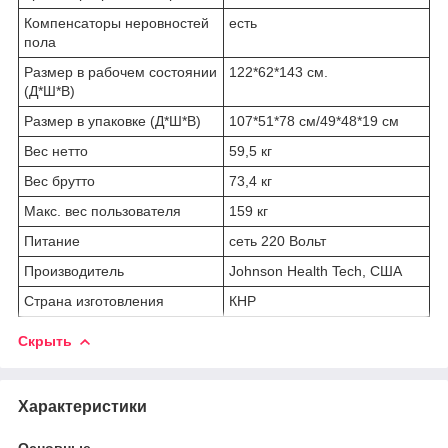
Компенсаторы неровностей
есть
пола
Размер в рабочем состоянии
122*62*143 см.
(Д*Ш*В)
Размер в упаковке (Д*Ш*В)
107*51*78 см/49*48*19 см
Вес нетто
59,5 кг
Вес брутто
73,4 кг
Макс. вес пользователя
159 кг
Питание
сеть 220 Вольт
Производитель
Johnson Health Tech, США
Страна изготовления
КНР
Скрыть
Характеристики
Основные