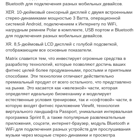
Bluetooth для подключения разных мобильных девайсов.
XER. 10-дюймовый сенсорный дисплей с двумя встроенными
стерео-динамиками мощностью 3 Ватта, операционной
системой Android, подключением к Интернету по WiFi,
нагрудным ремнем Polar в комплекте, USB портом и Bluetooth
для подключения разных мобильных девайсов.
XR. 8,5-дюймовый LCD дисплей с голубой подсветкой,
отображающим все основные показатели.
Matrix славится тем, что инвестирует огромные средства в
разработку технологий, которые позволяют достичь ваших
фитнес целей более продуманными, простыми и приятными
способами. Эти технологии отличают действительно
премиальный продукт от всего остального, что представлено
на рынке. Это касается как «железной» части, которая
определяет идеальную биомеханику и моделирует
естественные условия тренировки, так и «софтовой» части, в
которую входят фитнес приложение Viewfit, технология
виртуального ландшафта Passport, уникальная интервальная
программа Sprint 8, а также популярные развлекательные
приложения, соцсети, интернет-браузер, модуль Bluetooth и
WiFi для подключения разных устройств для прослушивания
музыки через мощные стерео-динамики и просмотра