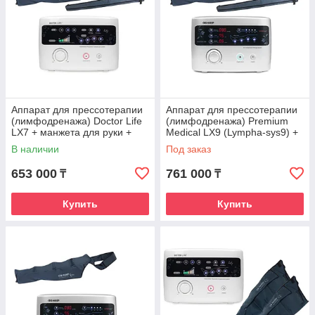
Аппарат для прессотерапии
Аппарат для прессотерапии
(лимфодренажа) Doctor Life
(лимфодренажа) Premium
LX7 + манжета для руки +
Medical LX9 (Lympha-sys9) +
расширитель
манжета для руки +
В наличии
Под заказ
расширитель
653 000
761 000
₸
₸
Купить
Купить