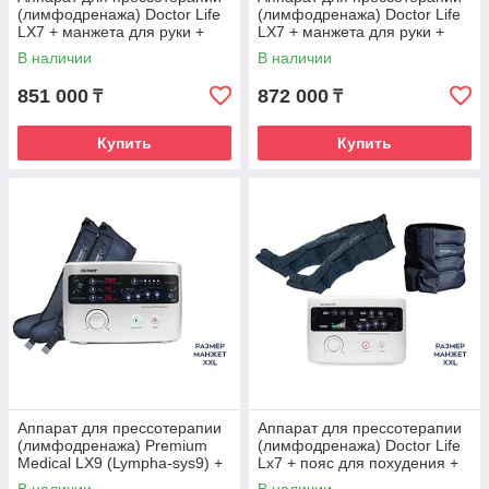
(лимфодренажа) Doctor Life
(лимфодренажа) Doctor Life
LX7 + манжета для руки +
LX7 + манжета для руки +
манжеты на ноги (XL)
манжеты на ноги (ХХL)
В наличии
В наличии
851 000
872 000
₸
₸
Купить
Купить
Аппарат для прессотерапии
Аппарат для прессотерапии
(лимфодренажа) Premium
(лимфодренажа) Doctor Life
Medical LX9 (Lympha-sys9) +
Lx7 + пояс для похудения +
манжеты для ног (XXL)
манжеты на ноги (XXL)