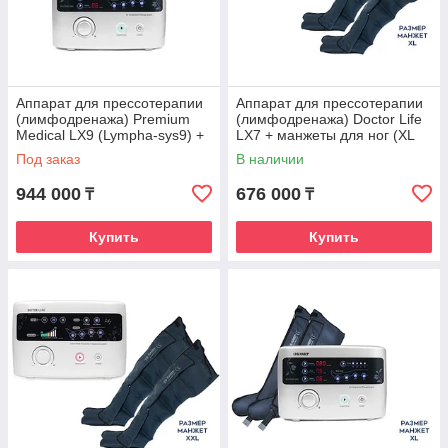
Аппарат для прессотерапии
Аппарат для прессотерапии
(лимфодренажа) Premium
(лимфодренажа) Doctor Life
Medical LX9 (Lympha-sys9) +
LX7 + манжеты для ног (XL
манжета для руки
стандартный размер)
Под заказ
В наличии
944 000
676 000
₸
₸
Купить
Купить