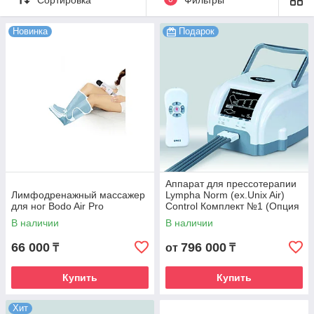
улучшению здоровья и качества кожи. Ее часто
применяют в косметологии и медицине.
Новинка
Подарок
Витрина
Аппарат для прессотерапии
Лимфодренажный массажер
Lympha Norm (ex.Unix Air)
для ног Bodo Air Pro
Control Комплект №1 (Опция
талия + Опция рука)
В наличии
В наличии
66 000
796 000
₸
от
₸
Какой эффект дает лимфодренаж
?
Купить
Купить
Хит