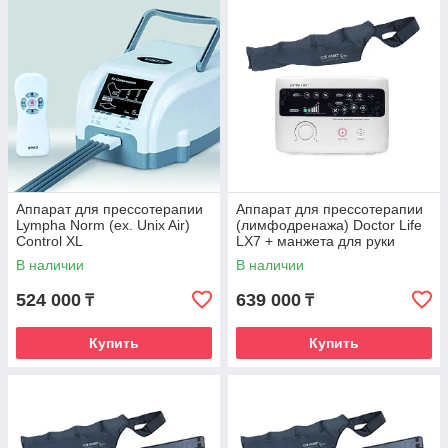
Активно выводится межклеточная жидкость – это
способствует снижению отечности;
Ускоряется отток в венах;
Аппарат для прессотерапии
Аппарат для прессотерапии
Восстанавливается электролитный баланс;
Lympha Norm (ex. Unix Air)
(лимфодренажа) Doctor Life
Control XL
LX7 + манжета для руки
В наличии
В наличии
524 000
639 000
₸
₸
Улучшается обмен веществ в коже и мышцах;
Выводятся токсичные продукты обмена веществ.
Купить
Купить
Перейти в каталог с продукцией