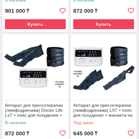
В наличии
В наличии
901 000
872 000
₸
₸
Купить
Купить
Аппарат для прессотерапии
Аппарат для прессотерапии
(лимфодренажа) Doctor Life
(лимфодренажа) LХ7 + пояс
Lx7 + пояс для похудения +
для похудения + манжета на
манжеты на ноги (XL)
руку + манжеты на ноги (XL)
В наличии
Под заказ
872 000
645 000
₸
₸