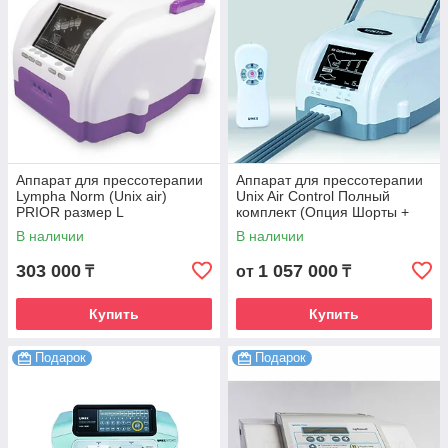
Аппарат для прессотерапии
Аппарат для прессотерапии
Lympha Norm (Unix air)
Unix Air Control Полный
PRIOR размер L
комплект (Опция Шорты +
Опция Рука 2 шт + Т
В наличии
В наличии
коннектор)
303 000
1 057 000
₸
от
₸
Купить
Купить
Подарок
Подарок