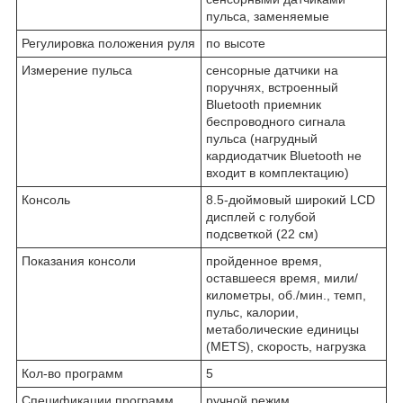
пульса, заменяемые
Регулировка положения руля
по высоте
Измерение пульса
сенсорные датчики на
поручнях, встроенный
Bluetooth приемник
беспроводного сигнала
пульса (нагрудный
кардиодатчик Bluetooth не
входит в комплектацию)
Консоль
8.5-дюймовый широкий LCD
дисплей с голубой
подсветкой (22 см)
Показания консоли
пройденное время,
оставшееся время, мили/
километры, об./мин., темп,
пульс, калории,
метаболические единицы
(METS), скорость, нагрузка
Кол-во программ
5
Спецификации программ
ручной режим,