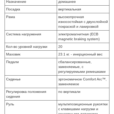
Назначение
домашнее
Посадка
вертикальная
Рама
высокопрочная
износостойкая с двухслойной
покраской и лакировкой
Система нагружения
электромагнитная (ECB
magnetic braking system)
Кол-во уровней нагрузки
20
Маховик
23.1 кг. - инерционный вес
Педали
сбалансированные,
заменяемые, с
регулируемыми ремешками
Сиденье
эргономичное Comfort Arc™,
заменяемое
Регулировка положения
по вертикали
сидения
Руль
мультипозиционные рукоятки
с клавишами нагрузки и
сенсорными датчиками