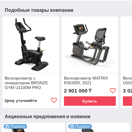
Подобные товары компании
Велоэргометр с
Велоэргометр MATRIX
Вел
генератором BRONZE
R30XER, 2021
U50
GYM U1100M PRO
2 901 000
3 0
₸
Цену уточняйте
Купить
Акционные предложения и новинки
Подарок
Подарок