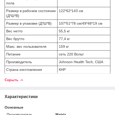
пола
Размер в рабочем состоянии
122*62*143 см
(Д*Ш*В)
Размер в упаковке (Д*Ш*В)
107*51*78 см/49*48*19 см
Вес нетто
55,5 кг
Вес брутто
77,4 кг
Макс. вес пользователя
159 кг
Питание
сеть 220 Вольт
Производитель
Johnson Health Tech, США
Страна изготовления
КНР
Скрыть
Характеристики
Основные
Производитель
Matrix