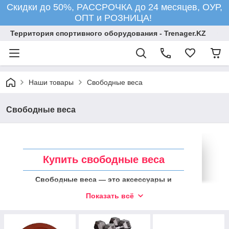
Скидки до 50%, РАССРОЧКА до 24 месяцев, ОУР,
ОПТ и РОЗНИЦА!
Территория спортивного оборудования - Trenager.KZ
Наши товары
Свободные веса
Свободные веса
Купить свободные веса
Свободные веса — это аксессуары и
принадлежности, которые используются в
Показать всё
тяжелой атлетике как отдельные снаряды
для упражнений.
Такие принадлежности, как утяжелённые