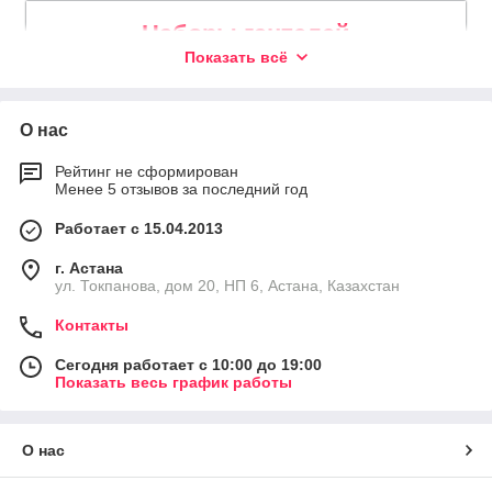
Наборы гантелей
Показать всё
Trenager.kz предлагает гантели с разным весом, а
также гантельные ряды для удобного хранения, что
позволяет сортировать и выбирать те предметы,
которые подходят для конкретных упражнений.
О нас
Рейтинг не сформирован
Менее 5 отзывов за последний год
Диски
Работает с 15.04.2013
Являются неотъемлемым элементом силовых
г. Астана
тренировок в любом тренажёрном зале, подходят к
ул. Токпанова, дом 20, НП 6, Астана, Казахстан
олимпийским штангам, обеспечивая стандартную
высоту самой штанги независимо от удерживаемого
Контакты
веса.
Сегодня работает с 10:00 до 19:00
Показать весь график работы
Рамы, стеллажи и скамьи
О нас
Являются важным дополнением к зоне свободных
весов, позволяя выполнять большинство упражнений с