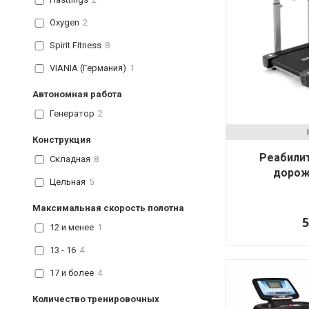
Oxygen
2
Spirit Fitness
8
VIANIA (Германия)
1
Автономная работа
Генератор
2
Конструкция
Реабили
Складная
8
дорож
Цельная
5
Максимальная скорость полотна
5
12 и менее
1
13 - 16
4
17 и более
4
Количество тренировочных