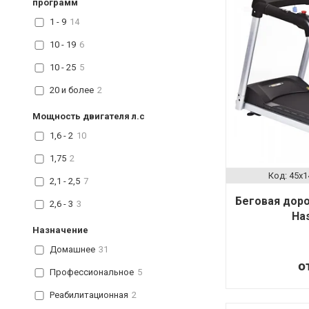
программ
1 - 9
14
10 - 19
6
10 - 25
5
20 и более
2
Мощность двигателя л.с
1,6 - 2
10
1,75
2
45x1
2,1 - 2,5
7
Беговая дор
2,6 - 3
3
Has
Назначение
Домашнее
31
о
Профессиональное
5
Реабилитационная
2