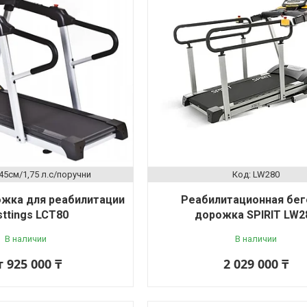
45cм/1,75 л.с/поручни
LW280
ожка для реабилитации
Реабилитационная бег
ttings LCT80
дорожка SPIRIT LW2
В наличии
В наличии
т 925 000 ₸
2 029 000 ₸