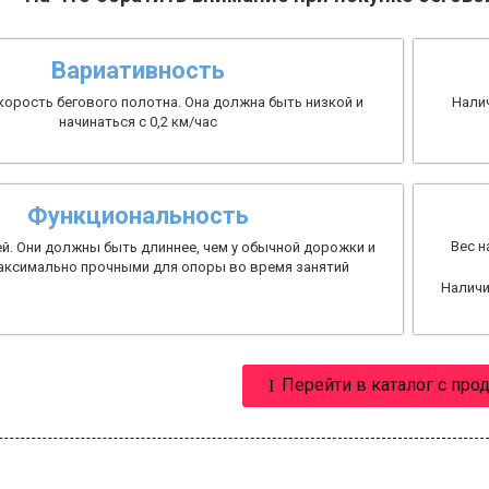
Вариативность
корость бегового полотна. Она должна быть низкой и
Налич
начинаться
с 0,2 км/час
Функциональность
Вес н
й. Они должны быть длиннее, чем у обычной дорожки и
аксимально прочными для опоры во время занятий
Наличи
Перейти в каталог с про