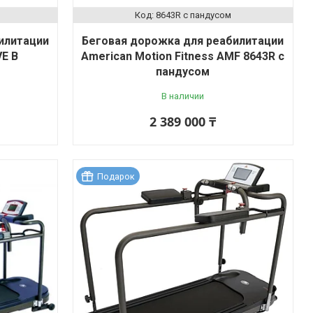
8643R c пандусом
илитации
Беговая дорожка для реабилитации
E B
American Motion Fitness AMF 8643R c
пандусом
В наличии
2 389 000 ₸
Подарок