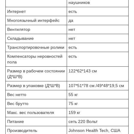
наушников
Интернет
есть
Многоязычный интерфейс
да
Вентилятор
нет
Складывание
нет
Транспортировочные ролики
есть
Компенсаторы неровностей
есть
пола
Размер в рабочем состоянии
122*62*143 см
(Д*Ш*В)
Размер в упаковке (Д*Ш*В)
107*51*78 см./49*48*19,5 см
Вес нетто
55 кг
Вес брутто
75 кг
Макс. вес пользователя
159 кг
Питание
сеть 220 Вольт
Производитель
Johnson Health Tech, США