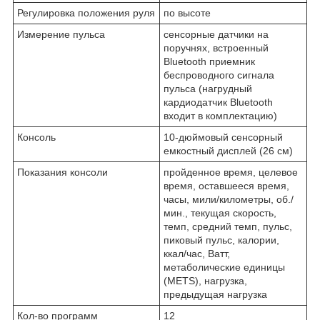
Регулировка положения руля
по высоте
Измерение пульса
сенсорные датчики на
поручнях, встроенный
Bluetooth приемник
беспроводного сигнала
пульса (нагрудный
кардиодатчик Bluetooth
входит в комплектацию)
Консоль
10-дюймовый сенсорный
емкостный дисплей (26 см)
Показания консоли
пройденное время, целевое
время, оставшееся время,
часы, мили/километры, об./
мин., текущая скорость,
темп, средний темп, пульс,
пиковый пульс, калории,
ккал/час, Ватт,
метаболические единицы
(METS), нагрузка,
предыдущая нагрузка
Кол-во программ
12