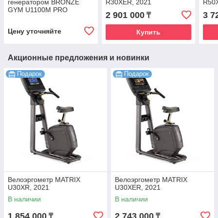
генератором BRONZE
R30XER, 2021
R50X
GYM U1100M PRO
2 901 000
3 7
₸
Цену уточняйте
Купить
Акционные предложения и новинки
Подарок
Подарок
Велоэргометр MATRIX
Велоэргометр MATRIX
U30XR, 2021
U30XER, 2021
В наличии
В наличии
1 854 000
2 743 000
₸
₸