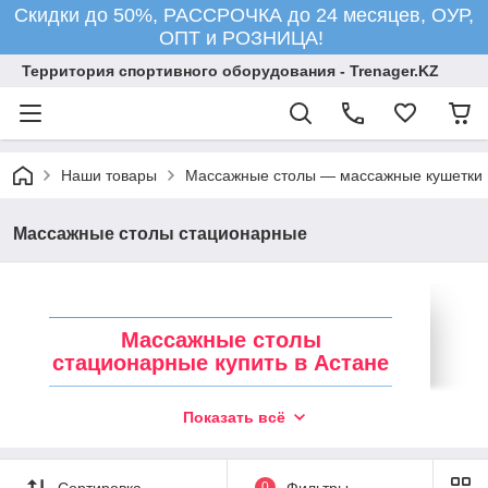
Скидки до 50%, РАССРОЧКА до 24 месяцев, ОУР,
ОПТ и РОЗНИЦА!
Территория спортивного оборудования - Trenager.KZ
Наши товары
Массажные столы — массажные кушетки
Массажные столы стационарные
Массажные столы
стационарные купить в Астане
Удобный и практичный массажный стол —
Показать всё
основа каждой расслабляющей процедуры. Во
время массажа, например тайского, никакой
шум не должен мешать глубокому
Сортировка
0
Фильтры