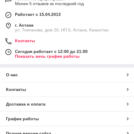
Менее 5 отзывов за последний год
Целевое использование
Работает с 15.04.2013
Во время традиционного массажа выполняются
г. Астана
приёмы растягивания, поэтому стол для массажа
ул. Токпанова, дом 20, НП 6, Астана, Казахстан
должен иметь прочную конструкцию.
Контакты
Сегодня работает с 12:00 до 21:00
Показать весь график работы
Размеры
Стандартный стол для тайского массажа имеет длину
О нас
не менее 200 см и ширину не менее 100 см.
Контакты
Портативность
Доставка и оплата
Массажный стол с электроприводом может иметь
колёсики или стандартные ножки.
График работы
Полная версия сайта