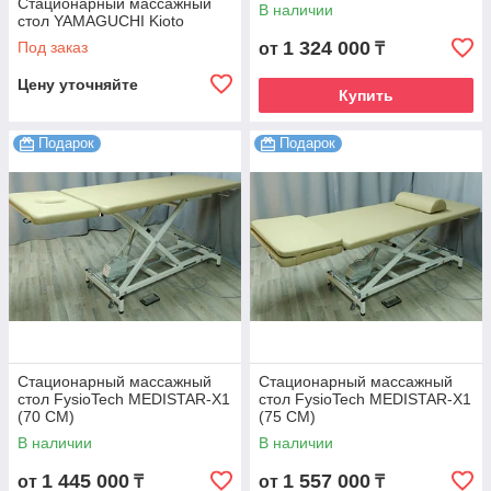
Стационарный массажный
В наличии
стол YAMAGUCHI Kioto
1 324 000
Под заказ
от
₸
Цену уточняйте
Купить
Подарок
Подарок
Стационарный массажный
Стационарный массажный
стол FysioTech MEDISTAR-X1
стол FysioTech MEDISTAR-X1
(70 CM)
(75 CM)
В наличии
В наличии
1 445 000
1 557 000
от
₸
от
₸