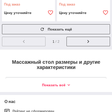
Под заказ
Под заказ
Цену уточняйте
Цену уточняйте
Показать ещё
1
/ 2
Массажный стол размеры и другие
характеристики
Максимальная нагрузка
Показать всё
Массажный стол должен быть пригодным для клиентов
с большим весом, то есть спокойно выдерживать
О нас
нагрузку до 300 кг.
Рейтинг не сформирован