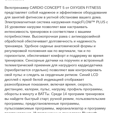
Велотренажер CARDIO CONCEPT 5 от OXYGEN FITNESS
представляет собой надежное и эффективное оборудование
для занятий фитнесом в уютной обстановке вашего дома.
Электромагнитная система нагружения magicFLOW™ PLUS с
16 уровнями нагрузки позволяет вам настраивать
интенсивность тренировок в соответствии с вашими
потребностями. Высокопрочная рама с антикоррозийной
обработкой обеспечивает долговечность и надежность
тренажера. Удобное сиденье анатомической формы и
регулировкой положения как по вертикали, так и по
горизонтали, обеспечивает комфорт и поддержку во время
тренировок. Сенсорные датчики на поручнях и встроенный
телеметрический приемник для нагрудного кардиодатчика
(приобретается отдельно) позволяют вам контролировать
свой пульс и следить за сердечным ритмом. Синий LCD
дисплей с яркой белой индикацией отображает
разнообразные показания, включая время, скорость,
дистанцию, калории, пульс, нагрузку, профиль программы,
обороты в минуту и ВАТТы. Среди 14 программ тренировок
вы найдете быстрый старт, ручной режим, пользовательские
программы, предустановленные программы,
пульсозависимые программы, жироанализатор и программу
восстановления. Интеграционные технологии Bluetooth