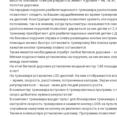
высоте, боковые тоже регулируются, имеют 4 уровня – 68, 78, 87, 
полотна дорожки.
На передних поручнях реабилитационного тренажера расположен
позволяют следить за Вашим сердцебиением во время трениров
на дисплей. Конструкция тренажера позволяет крепить эти поруч
положении, так и в нижнем, когда пульсометры оказываются сниз
расположение поручней позволяет держаться за них детям от 2 л
тренажер приобретают для реабилитационных занятий детям с Д
На боковых поручнях справа и слева размещены кнопки экстренно
помощью можно быстро остановить тренировку без поиска нужно
нажатии кнопки тренажер плавно остановится.
Также имеется необходимый атрибут любой беговой дорожки – к
Мягкие подлокотники установлены на поручнях, на них можно оп
между занятиями.
На этой беговой дорожке установлен мощный мотор 1,85 лошадин
6 лет!
На тренажере установлен LCD-дисплей. На нем отображаются вс
– время, скорость, расстояние, потраченные калории. Экран ко
регулироваться – выше - ниже для людей разного роста.
В компьютер тренажера встроено 6 тренировочных программ, с
скоро добьетесь нужных результатов!
В комплект тренажера входит пульт для блокировки тренажера.
настройте скорость тренировки и нажмите кнопку LOCK на пульт
случайным нажатием на кнопку не увеличил скорость и не травм
Также в компьютере установлен шагомер. Программа позволяет