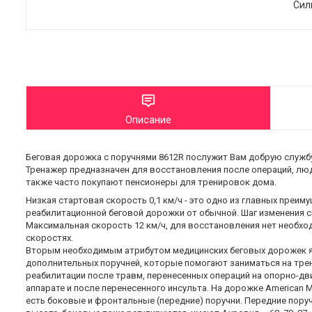
Сил
Описание
Беговая дорожка с поручнями 8612R послужит Вам добрую служб
Тренажер предназначен для восстановления после операций, люд
также часто покупают пенсионеры для тренировок дома.
Низкая стартовая скорость 0,1 км/ч - это одно из главных преим
реабилитационной беговой дорожки от обычной. Шаг изменения ск
Максимальная скорость 12 км/ч, для восстановления нет необхо
скоростях.
Вторым необходимым атрибутом медицинских беговых дорожек я
дополнительных поручней, которые помогают заниматься на тр
реабилитации после травм, перенесенных операций на опорно-дв
аппарате и после перенесенного инсульта. На дорожке American Mo
есть боковые и фронтальные (передние) поручни. Передние пору