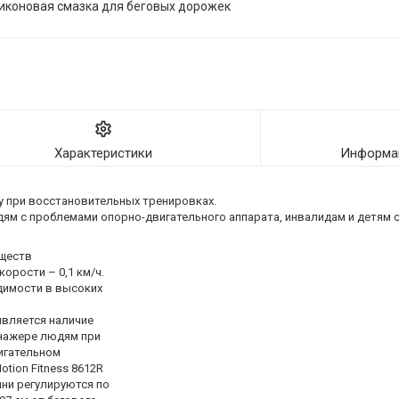
иконовая смазка для беговых дорожек
Характеристики
Информац
у при восстановительных тренировках.
ям с проблемами опорно-двигательного аппарата, инвалидам и детям 
уществ
орости – 0,1 км/ч.
димости в высоких
вляется наличие
енажере людям при
игательном
tion Fitness 8612R
чни регулируются по