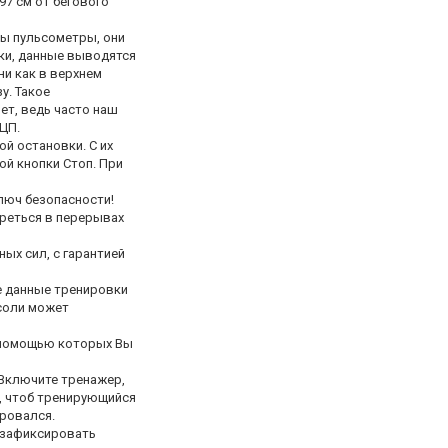
97 см от бегового
ы пульсометры, они
ки, данные выводятся
ни как в верхнем
у. Такое
ет, ведь часто наш
ЦП.
й остановки. С их
й кнопки Стоп. При
люч безопасности!
ереться в перерывах
ых сил, с гарантией
е данные тренировки
нсоли может
 помощью которых Вы
 Включите тренажер,
е, чтоб тренирующийся
ировался.
 зафиксировать