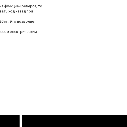
а функцией реверса, то
вать ход назад при
0 кг. Это позволяет
весом электрическим