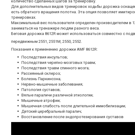
количество сделанных шагов за тренировку.
Для дополнительных видов тренировок ходьбы дорожка оснащен
есть обратного вращения полотна. Эта опция позволяет имитиро
тренировках.
Максимальный вес пользователя определен производителем в 12
заниматься на тренажере людям разного веса.
Беговая дорожка 8612R может использоваться совместно с под
передвижным 2551, 2551М, 2550, 2552.
Показания к применению дорожки AMF 8612R:
Последствия инсультов;
Последствия черепно-мозговых травм;
Последствия травм спинного мозга;
Рассеянный склероз;
Болезнь Паркинсона;
Нервно-мышечные заболевания;
Патология суставов;
Вялые параличи различной этиологии;
Мышечные атрофии;
Мышечная слабость после длительной иммобилизации;
Детский церебральный паралич;
Восстановление после эндопротезирования суставов