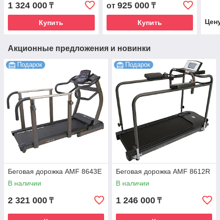
1 324 000
925 000
₸
от
₸
Цен
Купить
Купить
Акционные предложения и новинки
Подарок
Подарок
Беговая дорожка AMF 8643Е
Беговая дорожка AMF 8612R
В наличии
В наличии
2 321 000
1 246 000
₸
₸