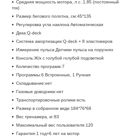
Средняя мощность мотора, л.с.:
1,85 (постоянный
ток)
Размер бегового полотна, см:
45*135
Регулировка угла наклона:
Автоматическая
Дека:
Q-deck
Система амортизации:
Q-deck + 8 эластомеров
Измерение пульса:
Датчики пульса на поручнях
Консоль:
Ж/к с голубой голубой подсветкой
Количество программ:
7
Программы:
6 Встроенные, 1 Ручная
Складывание:
нет
Газовые доводчики:
нет
Транспортировочные ролики:
есть
Размер в собранном виде:
184*76*68
Вес тренажера, кг:
83
Максимальный вес пользователя:
120
Гарантия:
1 год+6 лет на мотор