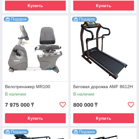
Купить
Купить
Подарок
Подарок
Велотренажер MR100
Беговая дорожка AMF 8612H
В наличии
В наличии
7 975 000
800 000
₸
₸
Купить
Купить
Подарок
Подарок