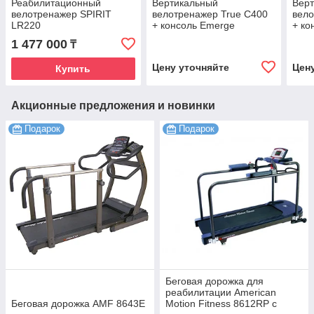
Реабилитационный
Вертикальный
Вер
велотренажер SPIRIT
велотренажер True C400
вело
LR220
+ консоль Emerge
+ ко
1 477 000
₸
Цену уточняйте
Цен
Купить
Акционные предложения и новинки
Подарок
Подарок
Беговая дорожка для
реабилитации American
Беговая дорожка AMF 8643Е
Motion Fitness 8612RP с