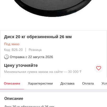
Диск 20 кг обрезиненный 26 мм
Под заказ
Код: В26-20
Розница
Отправка с
22 августа 2026
Цену уточняйте
Минимальная сумма заказа на сайте — 30 000 ₸
Описание
Характеристики
Доставка
Оплата
Усл
Описание
Диск 20 кг обрезиненный 26 мм