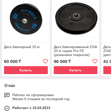
Диск бамперный 20 кг
Диск бампированный ZIVA
Диск
20 кг серия Pro FЕ
ZIVA
(резиновое покрытие)
урет
черный
чер
60 000
96 000
41 
₸
₸
Купить
Купить
О нас
Рейтинг не сформирован
Менее 5 отзывов за последний год
Работает с 15.04.2013