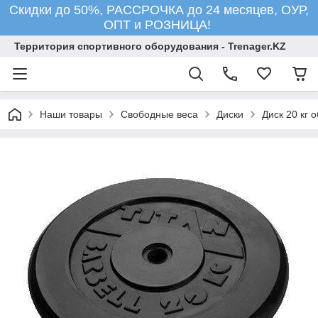
Скидки до 50%, РАССРОЧКА до 24 месяцев, ОУР,
ОПТ и РОЗНИЦА!
Территория спортивного оборудования - Trenager.KZ
Наши товары
Свободные веса
Диски
Диск 20 кг