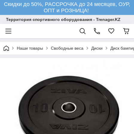
Скидки до 50%, РАССРОЧКА до 24 месяцев, ОУР,
ОПТ и РОЗНИЦА!
Территория спортивного оборудования - Trenager.KZ
Наши товары
Свободные веса
Диски
Диск бампир