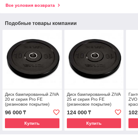
Все условия возврата
Подобные товары компании
Диск бампированный ZIVA
Диск бампированный ZIVA
Гант
20 кг серия Pro FЕ
25 кг серия Pro FЕ
ZVO 
(резиновое покрытие)
(резиновое покрытие)
крас
черный
96 000
124 000
102
₸
₸
Купить
Купить