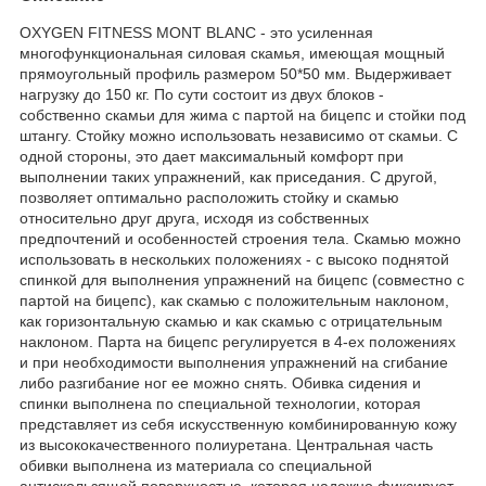
OXYGEN FITNESS MONT BLANC - это усиленная
многофункциональная силовая скамья, имеющая мощный
прямоугольный профиль размером 50*50 мм. Выдерживает
нагрузку до 150 кг. По сути состоит из двух блоков -
собственно скамьи для жима с партой на бицепс и стойки под
штангу. Стойку можно использовать независимо от скамьи. С
одной стороны, это дает максимальный комфорт при
выполнении таких упражнений, как приседания. С другой,
позволяет оптимально расположить стойку и скамью
относительно друг друга, исходя из собственных
предпочтений и особенностей строения тела. Скамью можно
использовать в нескольких положениях - с высоко поднятой
спинкой для выполнения упражнений на бицепс (совместно с
партой на бицепс), как скамью с положительным наклоном,
как горизонтальную скамью и как скамью с отрицательным
наклоном. Парта на бицепс регулируется в 4-ех положениях
и при необходимости выполнения упражнений на сгибание
либо разгибание ног ее можно снять. Обивка сидения и
спинки выполнена по специальной технологии, которая
представляет из себя искусственную комбинированную кожу
из высококачественного полиуретана. Центральная часть
обивки выполнена из материала со специальной
антискользящей поверхностью, которая надежно фиксирует