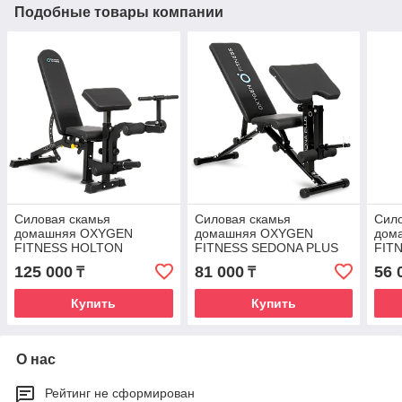
Подобные товары компании
Силовая скамья
Силовая скамья
Сило
домашняя OXYGEN
домашняя OXYGEN
дом
FITNESS HOLTON
FITNESS SEDONA PLUS
FIT
125 000
81 000
56 
₸
₸
Купить
Купить
О нас
Рейтинг не сформирован