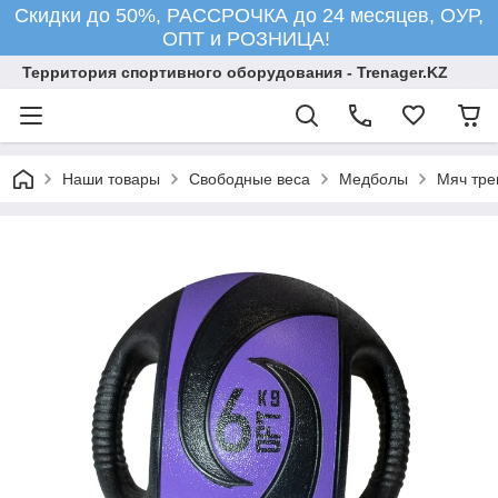
Скидки до 50%, РАССРОЧКА до 24 месяцев, ОУР,
ОПТ и РОЗНИЦА!
Территория спортивного оборудования - Trenager.KZ
Наши товары
Свободные веса
Медболы
Мяч тре