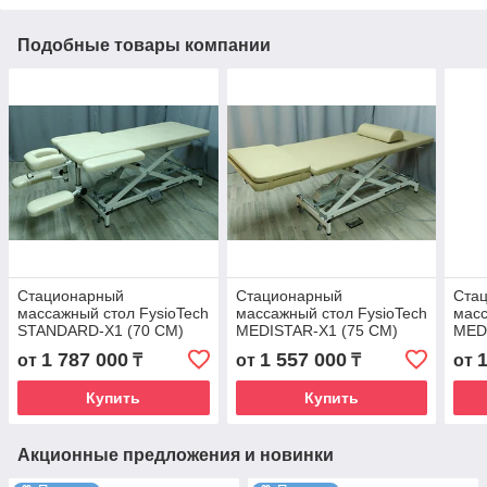
Подобные товары компании
Стационарный
Стационарный
Ста
массажный стол FysioTech
массажный стол FysioTech
масс
STANDARD-X1 (70 CM)
MEDISTAR-X1 (75 CM)
MED
1 787 000
1 557 000
от
₸
от
₸
от
Купить
Купить
Акционные предложения и новинки