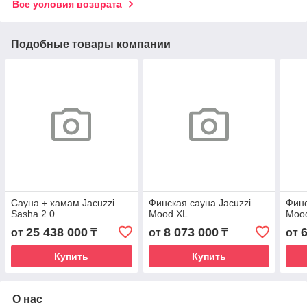
Все условия возврата
Подобные товары компании
Сауна + хамам Jacuzzi
Финская сауна Jacuzzi
Финс
Sasha 2.0
Mood ХL
Moo
25 438 000
8 073 000
от
₸
от
₸
от
Купить
Купить
О нас