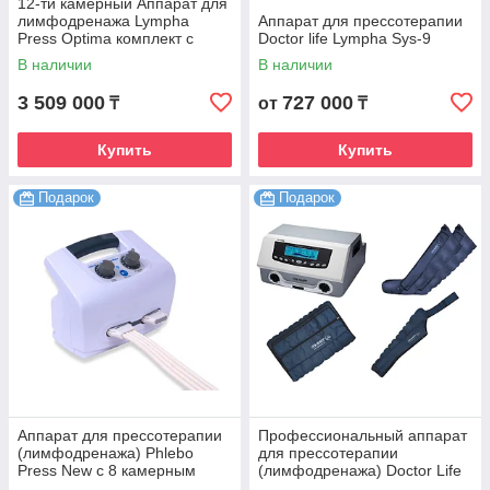
12-ти камерный Аппарат для
лимфодренажа Lympha
Аппарат для прессотерапии
Press Optima комплект с
Doctor life Lympha Sys-9
комбинезоном
В наличии
В наличии
3 509 000
727 000
₸
от
₸
Купить
Купить
Подарок
Подарок
Аппарат для прессотерапии
Профессиональный аппарат
(лимфодренажа) Phlebo
для прессотерапии
Press New с 8 камерным
(лимфодренажа) Doctor Life
комбинезоном
Lympha-Tron (DL 1200 L,