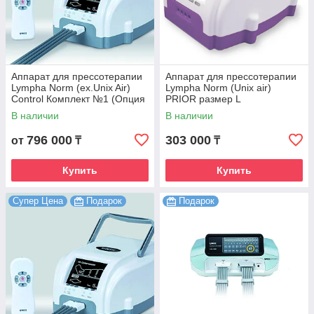
Аппарат для прессотерапии
Аппарат для прессотерапии
Lympha Norm (ex.Unix Air)
Lympha Norm (Unix air)
Control Комплект №1 (Опция
PRIOR размер L
талия + Опция рука)
В наличии
В наличии
796 000
303 000
от
₸
₸
Купить
Купить
Супер Цена
Подарок
Подарок