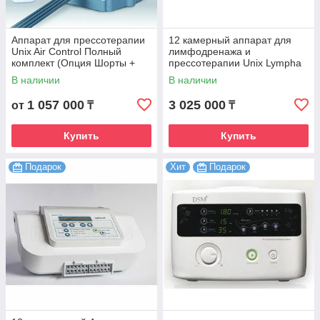
Аппарат для прессотерапии
12 камерный аппарат для
Unix Air Control Полный
лимфодренажа и
комплект (Опция Шорты +
прессотерапии Unix Lympha
Опция Рука 2 шт + Т
Master
В наличии
В наличии
коннектор)
1 057 000
3 025 000
от
₸
₸
Купить
Купить
Подарок
Хит
Подарок