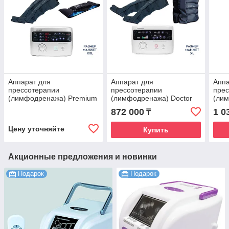
Аппарат для
Аппарат для
Аппа
прессотерапии
прессотерапии
пре
(лимфодренажа) Premium
(лимфодренажа) Doctor
(ли
Medical LX9 (Lympha-
Life Lx7 + пояс для
пояс
872 000
1 0
₸
sys9)+манжеты для
похудения + манжеты на
манж
ног(XXL) +термо-бандаж
ноги (XL)
манж
Цену уточняйте
Купить
Акционные предложения и новинки
Подарок
Подарок