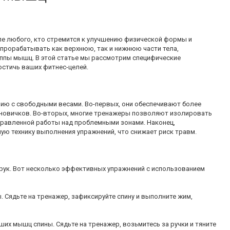
ле любого, кто стремится к улучшению физической формы и
рорабатывать как верхнюю, так и нижнюю части тела,
уппы мышц. В этой статье мы рассмотрим специфические
остичь ваших фитнес-целей.
ию с свободными весами. Во-первых, они обеспечивают более
 новичков. Во-вторых, многие тренажеры позволяют изолировать
равленной работы над проблемными зонами. Наконец,
ю технику выполнения упражнений, что снижает риск травм.
и рук. Вот несколько эффективных упражнений с использованием
 Сядьте на тренажер, зафиксируйте спину и выполните жим,
их мышц спины. Сядьте на тренажер, возьмитесь за ручки и тяните