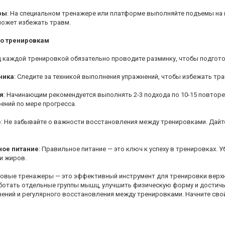
ры
: На специальном тренажере или платформе выполняйте подъемы на
может избежать травм.
о тренировкам
д каждой тренировкой обязательно проводите разминку, чтобы подгото
ника
: Следите за техникой выполнения упражнений, чтобы избежать т
я
: Начинающим рекомендуется выполнять 2-3 подхода по 10-15 повторе
ений по мере прогресса.
е
: Не забывайте о важности восстановления между тренировками. Дайт
ое питание
: Правильное питание — это ключ к успеху в тренировках.
и жиров.
вые тренажеры — это эффективный инструмент для тренировки верхне
ботать отдельные группы мышц, улучшить физическую форму и достичь
ений и регулярного восстановления между тренировками. Начните свой 