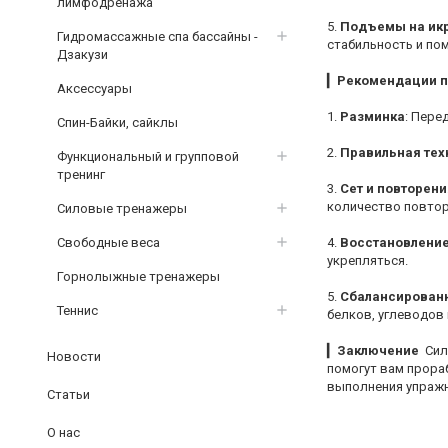
лимфодренажа
5.
Подъемы на ик
Гидромассажные спа бассайны -
стабильность и по
Дзакузи
▎
Рекомендации п
Аксессуары
1.
Разминка
: Пере
Спин-Байки, сайклы
2.
Правильная тех
Функциональный и групповой
тренинг
3.
Сет и повторени
количество повтор
Силовые тренажеры
Свободные веса
4.
Восстановлени
укрепляться.
Горнолыжные тренажеры
5.
Сбалансированн
Теннис
белков, углеводов 
▎
Заключение
Сило
Новости
помогут вам прора
выполнения упражн
Статьи
О нас