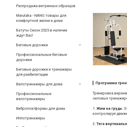
Распродажа витринных образцов
Marutaka - NANO товары для
комфортной жизни и дома
Батуты Сезон 2025 в наличии
ждут Вас!
Беговые дорожки
Профессиональные беговые
дорожки
Беговые дорожки и тренажеры
для реабилитации
▎
Программа трени
Велотренажеры для дома
Тренировка верхней
Профессиональные
силовых тренажер
велотренажеры
Виброплатформы для дома
1.
Жим на грудь
: 
контролируя движе
Иппотренажеры
2.
Тяга вертикальн