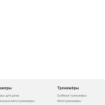
ажеры
Тренажёры
еры для дома
Гребные тренажёры
альные велотренажеры
Иппотренажеры