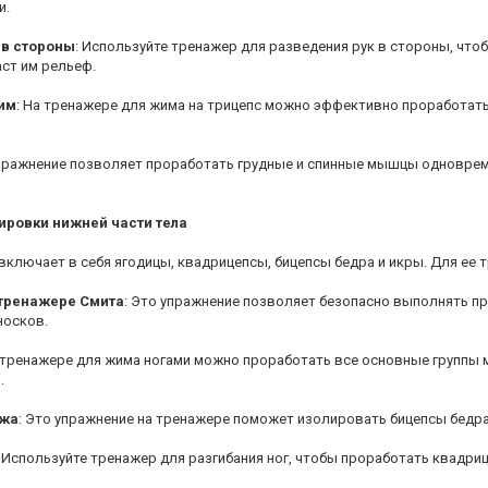
и.
 в стороны
: Используйте тренажер для разведения рук в стороны, ч
аст им рельеф.
им
: На тренажере для жима на трицепс можно эффективно проработать
упражнение позволяет проработать грудные и спинные мышцы одноврем
ировки нижней части тела
 включает в себя ягодицы, квадрицепсы, бицепсы бедра и икры. Для е
тренажере Смита
: Это упражнение позволяет безопасно выполнять пр
носков.
а тренажере для жима ногами можно проработать все основные группы 
.
ежа
: Это упражнение на тренажере поможет изолировать бицепсы бедра
: Используйте тренажер для разгибания ног, чтобы проработать квадри