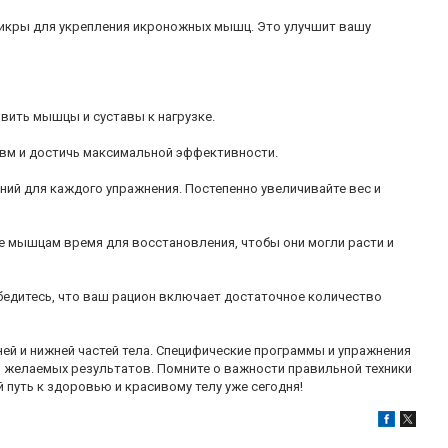
 икры для укрепления икроножных мышц. Это улучшит вашу
вить мышцы и суставы к нагрузке.
равм и достичь максимальной эффективности.
ний для каждого упражнения. Постепенно увеличивайте вес и
е мышцам время для восстановления, чтобы они могли расти и
 Убедитесь, что ваш рацион включает достаточное количество
й и нижней частей тела. Специфические программы и упражнения
 желаемых результатов. Помните о важности правильной техники
путь к здоровью и красивому телу уже сегодня!