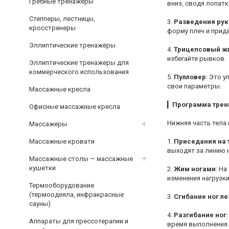
Гребные тренажёры
вниз, сводя лопатк
Степперы, лестницы,
3.
Разведения рук
кросстренеры
форму плеч и прид
Эллиптические тренажёры
4.
Трицепсовый ж
избегайте рывков.
Эллиптические тренажеры для
коммерческого использования
5.
Пулловер
: Это 
свои параметры.
Массажные кресла
▎
Программа трен
Офисные массажные кресла
Нижняя часть тела
Массажеры
Массажные кровати
1.
Приседания на 
выходят за линию 
Массажные столы — массажные
кушетки
2.
Жим ногами
: Н
изменения нагрузки
Термооборудование
(термоодеяла, инфракрасные
3.
Сгибание ног л
сауны)
4.
Разгибание ног
Аппараты для прессотерапии и
время выполнения.