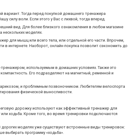
ый вариант. Тогда перед покупкой домашнего тренажера
шу силу воли. Если этого у Вас с лихвой, тогда вперед.
нешний вид. Для более близкого ознакомления в любом магазине
на нескольких моделях.
ер для мышц или всего тела, или отдельной его части. Впрочем,
ти в интернете. Наоборот, онлайн-покупка позволит сэкономить до
тренажером, используемым в домашних условиях. Также это
компактность. Его подразделяют на магнитный, ременной и
варикозом, и проблемным позвоночником. Любителям велоспорта
стирования физической выносливости.
 Беговую дорожку используют как эффективный тренажер для
г или ходьба. Кроме того, во время тренировки подключаются
 В дорогих моделях уже существуют встроенные виды тренировок:
чше выбирать программу «ходьба».