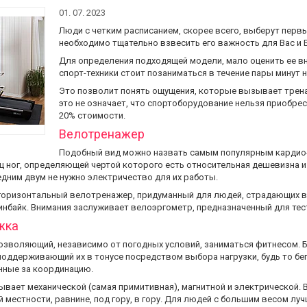
01. 07. 2023
Люди с четким расписанием, скорее всего, выберут перв
необходимо тщательно взвесить его важность для Вас и Ва
Для определения подходящей модели, мало оценить ее в
спорт-техники стоит позаниматься в течение пары минут 
Это позволит понять ощущения, которые вызывает тренаж
это не означает, что спортоборудование нельзя приобрес
20% стоимости.
Велотренажер
Подобный вид можно назвать самым популярным кардио-
 ног, определяющей чертой которого есть относительная дешевизна и 
дним двум не нужно электричество для их работы.
горизонтальный велотренажер, придуманный для людей, страдающих 
пинбайк. Внимания заслуживает велоэргометр, предназначенный для те
жка
озволяющий, независимо от погодных условий, заниматься фитнесом.
 поддерживающий их в тонусе посредством выбора нагрузки, будь то бе
нные за координацию.
ывает механической (самая примитивная), магнитной и электрической.
й местности, равнине, под гору, в гору. Для людей с большим весом лу