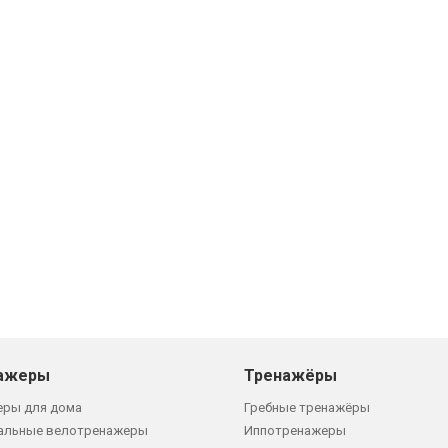
ажеры
Тренажёры
еры для дома
Гребные тренажёры
альные велотренажеры
Иппотренажеры