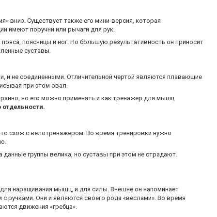
ия» вниз. Существует также его мини-версия, которая
и имеют поручни или рычаги для рук.
пояса, поясницы и ног. Но большую результативность он приносит
оленные суставы.
и, и не соединенными. Отличительной чертой являются плавающие
исывая при этом овал.
ранно, но его можно применять и как тренажер для мышц
 отдельности.
-то схож с велотренажером. Во время тренировки нужно
о.
а данные группы велика, но суставы при этом не страдают.
для наращивания мышц, и для силы. Внешне он напоминает
 с ручками. Они и являются своего рода «веслами». Во время
чаются движения «гребца».