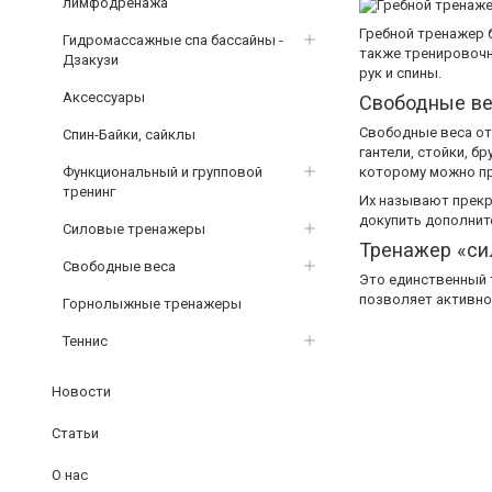
лимфодренажа
Гребной тренажер 
Гидромассажные спа бассайны -
также тренировочн
Дзакузи
рук и спины.
Аксессуары
Свободные в
Свободные веса отн
Спин-Байки, сайклы
гантели, стойки, б
Функциональный и групповой
которому можно пр
тренинг
Их называют прекр
докупить дополните
Силовые тренажеры
Тренажер «си
Свободные веса
Это единственный т
позволяет активно
Горнолыжные тренажеры
Теннис
Новости
Статьи
О нас