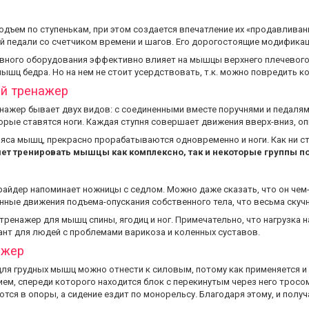
одъем по ступенькам, при этом создается впечатление их «продавливан
й педали со счетчиком времени и шагов. Его дорогостоящие модификаци
вного оборудования эффективно влияет на мышцы верхнего плечевого 
ышц бедра. Но на нем не стоит усердствовать, т.к. можно повредить к
й тренажер
нажер бывает двух видов: с соединенными вместе поручнями и педалям
орые ставятся ноги. Каждая ступня совершает движения вверх-вниз, оп
яса мышц, прекрасно прорабатываются одновременно и ноги. Как ни ст
яет тренировать мышцы как комплексно, так и некоторые группы по
райдер напоминает ножницы с седлом. Можно даже сказать, что он чем
ные движения подъема-опускания собственного тела, что весьма скучн
тренажер для мышц спины, ягодиц и ног. Примечательно, что нагрузка н
нт для людей с проблемами варикоза и коленных суставов.
ажер
ля грудных мышц можно отнести к силовым, потому как применяется и 
ем, спереди которого находится блок с перекинутым через него тросом
ются в опоры, а сидение ездит по монорельсу. Благодаря этому, и полу