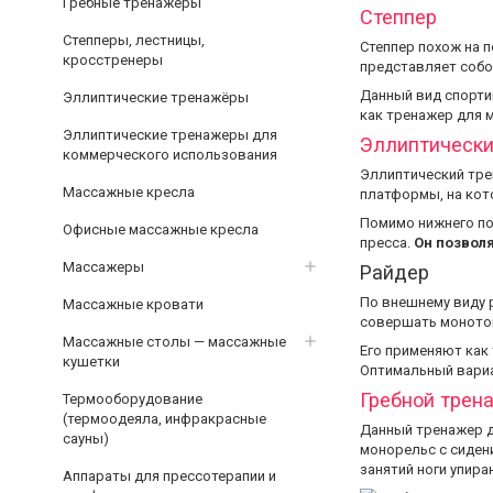
Гребные тренажёры
Степпер
Степперы, лестницы,
Степпер похож на п
кросстренеры
представляет собо
Данный вид спорти
Эллиптические тренажёры
как тренажер для м
Эллиптические тренажеры для
Эллиптически
коммерческого использования
Эллиптический тре
Массажные кресла
платформы, на кот
Помимо нижнего по
Офисные массажные кресла
пресса.
Он позвол
Массажеры
Райдер
По внешнему виду 
Массажные кровати
совершать монотон
Массажные столы — массажные
Его применяют как 
кушетки
Оптимальный вариа
Гребной трен
Термооборудование
(термоодеяла, инфракрасные
Данный тренажер д
сауны)
монорельс с сидени
занятий ноги упира
Аппараты для прессотерапии и