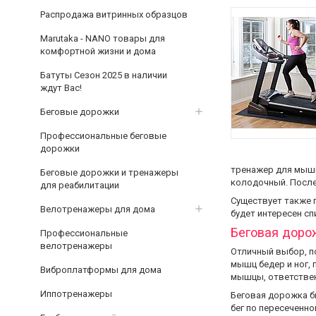
Распродажа витринных образцов
Marutaka - NANO товары для
комфортной жизни и дома
Батуты Сезон 2025 в наличии
ждут Вас!
Беговые дорожки
Профессиональные беговые
дорожки
тренажер для мышц
Беговые дорожки и тренажеры
колодочный. После
для реабилитации
Существует также 
Велотренажеры для дома
будет интересен с
Беговая доро
Профессиональные
велотренажеры
Отличный выбор, п
мышц бедер и ног,
Виброплатформы для дома
мышцы, ответстве
Иппотренажеры
Беговая дорожка б
бег по пересеченно