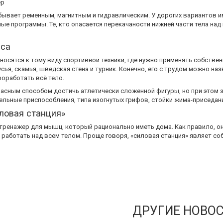
бывает ременным, магнитным и гидравлическим. У дорогих вариантов им
ые программы. Те, кто опасается перекачаности нижней части тела над
еса
осятся к тому виду спортивной техники, где нужно применять собстве
русья, скамья, шведская стена и турник. Конечно, его с трудом можно н
оработать всё тело.
асным способом достичь атлетически сложенной фигуры, но при этом з
льные приспособления, типа изогнутых грифов, стойки жима-приседания
ловая станция»
ренажер для мышц, который рационально иметь дома. Как правило, он 
 работать над всем телом. Проще говоря, «силовая станция» являет с
ДРУГИЕ НОВО