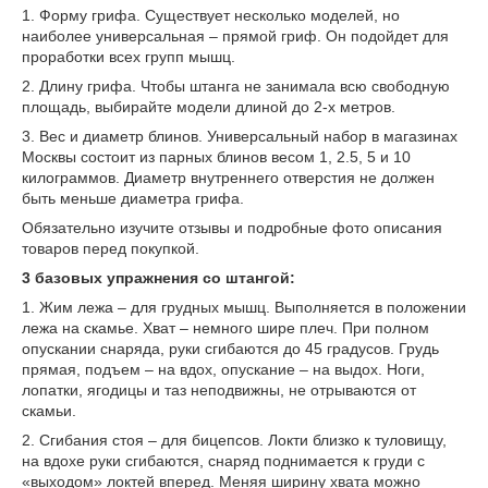
1. Форму грифа. Существует несколько моделей, но
наиболее универсальная – прямой гриф. Он подойдет для
проработки всех групп мышц.
2. Длину грифа. Чтобы штанга не занимала всю свободную
площадь, выбирайте модели длиной до 2-х метров.
3. Вес и диаметр блинов. Универсальный набор в магазинах
Москвы состоит из парных блинов весом 1, 2.5, 5 и 10
килограммов. Диаметр внутреннего отверстия не должен
быть меньше диаметра грифа.
Обязательно изучите отзывы и подробные фото описания
товаров перед покупкой.
3 базовых упражнения со штангой:
1. Жим лежа – для грудных мышц. Выполняется в положении
лежа на скамье. Хват – немного шире плеч. При полном
опускании снаряда, руки сгибаются до 45 градусов. Грудь
прямая, подъем – на вдох, опускание – на выдох. Ноги,
лопатки, ягодицы и таз неподвижны, не отрываются от
скамьи.
2. Сгибания стоя – для бицепсов. Локти близко к туловищу,
на вдохе руки сгибаются, снаряд поднимается к груди с
«выходом» локтей вперед. Меняя ширину хвата можно