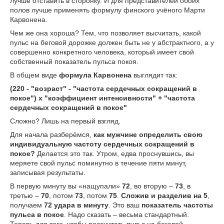
лучше отставить в сторонку. И для представителей обоих
полов лучше применять формулу финского учёного Марти
Карвонена.
Чем же она хороша? Тем, что позволяет высчитать, какой
пульс на беговой дорожке должен быть не у абстрактного, а у
совершенно конкретного человека, который имеет свой
собственный показатель пульса покоя.
В общем виде
формула Карвонена
выглядит так:
(220 - "возраст" - "частота сердечных сокращений в
покое") х "коэффициент интенсивности" + "частота
сердечных сокращений в покое"
Сложно? Лишь на первый взгляд.
Для начала разберёмся,
как мужчине определить свою
индивидуальную частоту сердечных сокращений в
покое?
Делается это так. Утром, едва проснувшись, вы
меряете свой пульс поминутно в течение пяти минут,
записывая результаты.
В первую минуту вы «нащупали»
72
, во вторую –
73
, в
третью –
70
, потом
73
, потом
75
.
Сложив и разделив на 5
,
получаем
72 удара в минуту
. Это ваш
показатель частоты
пульса в покое
. Надо сказать – весьма стандартный.