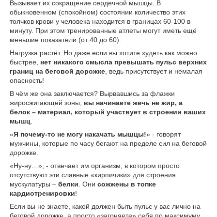
Вызывает их сокращение сердечной мышцы. В
обыкновенном (спокойном) состоянии количество этих
толчков крови у человека находится в границах 60-100 в
минуту. При этом тренированные атлеты могут иметь ещё
меньшие показатели (от 40 до 60).
Нагрузка растёт. Но даже если вы хотите худеть как можно
быстрее,
нет никакого смысла превышать пульс верхних
границ на беговой дорожке
, ведь присутствует и немалая
опасность!
В чём же она заключается? Вырвавшись за флажки
жиросжигающей зоны,
вы начинаете жечь не жир, а
белок – материал, который участвует в строении ваших
мышц
.
«
Я почему-то не могу накачать мышцы!
» - говорят
мужчины, которые по часу бегают на пределе сил на беговой
дорожке.
«Ну-ну…», - отвечает им организм, в котором просто
отсутствуют эти славные «кирпичики» для строения
мускулатуры –
белки
. Они
сожжены в топке
кардиотренировки
!
Если вы не знаете, какой должен быть пульс у вас лично на
беговой дорожке, а просто «загоняете» себя по максимуму,