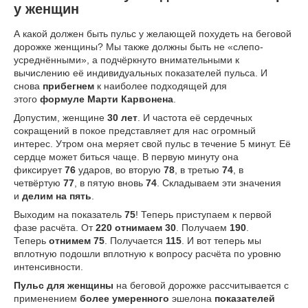
у женщин
А какой должен быть пульс у желающей похудеть на беговой
дорожке женщины? Мы также должны быть не «слепо-
усреднёнными», а подчёркнуто внимательными к
вычислению её индивидуальных показателей пульса. И
снова
прибегнем
к наиболее подходящей для
этого
формуле Марти Карвонена
.
Допустим, женщине
30 лет
. И частота её сердечных
сокращений в покое представляет для нас огромный
интерес. Утром она меряет свой пульс в течение 5 минут. Её
сердце может биться чаще. В первую минуту она
фиксирует
76
ударов, во вторую
78
, в третью
74
, в
четвёртую
77
, в пятую вновь
74
. Складываем эти значения
и
делим на пять
.
Выходим на показатель
75
! Теперь приступаем к первой
фазе расчёта. От
220 отнимаем 30
. Получаем
190
.
Теперь
отнимем 75
. Получается
115
. И вот теперь мы
вплотную подошли вплотную к вопросу расчёта по уровню
интенсивности.
Пульс для женщины
на беговой дорожке рассчитывается с
применением
более умеренного
эшелона
показателей