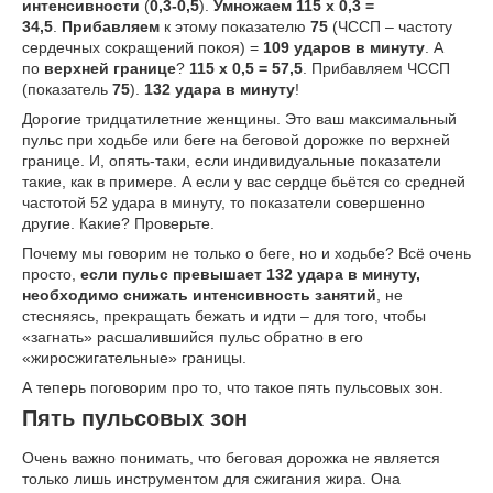
интенсивности
(
0,3-0,5
).
Умножаем 115 х 0,3 =
34,5
.
Прибавляем
к этому показателю
75
(ЧССП – частоту
сердечных сокращений покоя) =
109 ударов в минуту
. А
по
верхней границе
?
115 х 0,5 = 57,5
. Прибавляем ЧССП
(показатель
75
).
132 удара в минуту
!
Дорогие тридцатилетние женщины. Это ваш максимальный
пульс при ходьбе или беге на беговой дорожке по верхней
границе. И, опять-таки, если индивидуальные показатели
такие, как в примере. А если у вас сердце бьётся со средней
частотой 52 удара в минуту, то показатели совершенно
другие. Какие? Проверьте.
Почему мы говорим не только о беге, но и ходьбе? Всё очень
просто,
если пульс превышает 132 удара в минуту,
необходимо снижать интенсивность занятий
, не
стесняясь, прекращать бежать и идти – для того, чтобы
«загнать» расшалившийся пульс обратно в его
«жиросжигательные» границы.
А теперь поговорим про то, что такое пять пульсовых зон.
Пять пульсовых зон
Очень важно понимать, что беговая дорожка не является
только лишь инструментом для сжигания жира. Она