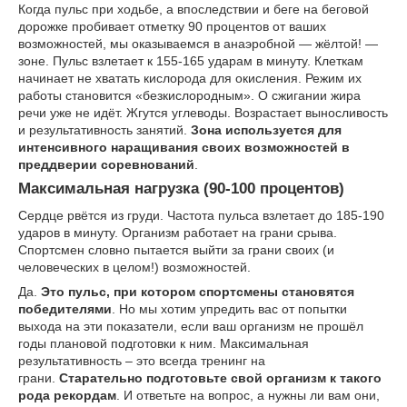
Когда пульс при ходьбе, а впоследствии и беге на беговой
дорожке пробивает отметку 90 процентов от ваших
возможностей, мы оказываемся в анаэробной — жёлтой! —
зоне. Пульс взлетает к 155-165 ударам в минуту. Клеткам
начинает не хватать кислорода для окисления. Режим их
работы становится «безкислородным». О сжигании жира
речи уже не идёт. Жгутся углеводы. Возрастает выносливость
и результативность занятий.
Зона используется для
интенсивного наращивания своих возможностей в
преддверии соревнований
.
Максимальная нагрузка (90-100 процентов)
Сердце рвётся из груди. Частота пульса взлетает до 185-190
ударов в минуту. Организм работает на грани срыва.
Спортсмен словно пытается выйти за грани своих (и
человеческих в целом!) возможностей.
Да.
Это пульс, при котором спортсмены становятся
победителями
. Но мы хотим упредить вас от попытки
выхода на эти показатели, если ваш организм не прошёл
годы плановой подготовки к ним. Максимальная
результативность – это всегда тренинг на
грани.
Старательно подготовьте свой организм к такого
рода рекордам
. И ответьте на вопрос, а нужны ли вам они,