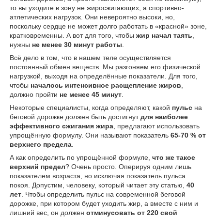
то вы уходите в зону не жиросжигающих, а спортивно-
атлетических нагрузок. Они невероятно высоки, но,
поскольку сердце не может долго работать в «красной» зоне,
кратковременны. А вот для того, чтобы
жир начал таять
,
нужны
не менее 30 минут работы
.
Всё дело в том, что в нашем теле осуществляется
постоянный обмен веществ. Мы разгоняем его физической
нагрузкой, выходя на определённые показатели. Для того,
чтобы
началось интенсивное расщепление жиров
,
должно пройти
не менее 45 минут
.
Некоторые специалисты, когда определяют, какой
пульс
на
беговой дорожке должен быть достигнут
для наиболее
эффективного сжигания жира
, предлагают использовать
упрощённую формулу. Они называют показатель
65-70 % от
верхнего предела
.
А как определить по упрощённой формуле,
что же такое
верхний предел
? Очень просто. Оперируя одним лишь
показателем возраста, но исключая показатель пульса
покоя. Допустим, человеку, который читает эту статью,
40
лет
. Чтобы определить пульс на современной беговой
дорожке, при котором будет уходить жир, а вместе с ним и
лишний вес, он должен
отминусовать от 220 свой