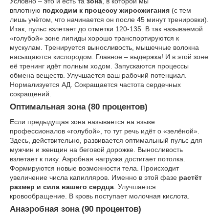
Условно – это и есть та
зона
, в которой мы
вплотную
подходим к процессу жиросжигания
(с тем
лишь учётом, что начинается он после 45 минут тренировки).
Итак, пульс взлетает до отметки 120-135. В так называемой
«голубой» зоне липиды хорошо транспортируются к
мускулам. Тренируется выносливость, мышечные волокна
насыщаются кислородом. Главное – выдержка! И в этой зоне
её тренинг идёт полным ходом. Запускаются процессы
обмена веществ. Улучшается ваш рабочий потенциал.
Нормализуется АД. Сокращается частота сердечных
сокращений.
Оптимальная зона (80 процентов)
Если предыдущая зона называется на языке
профессионалов «голубой», то тут речь идёт о «зелёной».
Здесь, действительно, развивается оптимальный пульс для
мужчин и женщин на беговой дорожке. Выносливость
взлетает к пику. Аэробная нагрузка достигает потолка.
Формируются новые возможности тела. Происходит
увеличение числа капилляров. Именно в этой фазе
растёт
размер и сила вашего сердца
. Улучшается
кровообращение. В кровь поступает молочная кислота.
Анаэробная зона (90 процентов)