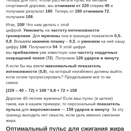
Теперь для того, чтобы рассчитать пульс на беговой
спортивной дорожке, мы
отнимаем от 220
сперва
40
и
получаем результат
180
. Теперь от
180 отнимаем 72
,
получаем
108
.
Итак,
108
! Что нам делать с этой
цифрой.
Умножить
на
частоту интенсивности
тренировки
. Для
мужчины
она в границах показателя
0,5-
0,8
. Возьмём
нижнюю планку
–
0,5
, и
умножим
на неё нашу
цифру
108
. Получается
54
. К этой цифре
мы
прибавляем
уже известную нам
частоту сердечных
сокращений покоя
(
72
). Получаем
126 ударов в минуту
.
А если бы мы взяли
максимальный показатель
интенсивности
(
0,8
), на который неизбежно должны выйти,
если хотим прогрессировать? Проделываем всё то же
самое:
(220 – 40 – 72) = 108 * 0,8 + 72 = 158
Дорогие 40-летние мужчины! Если ваш пульс (в целом)
таков, как в нашем примере, то персональный
показатель
пульса
для
жиросжигания
—
158 ударов в минуту
. За эту
границу выходить нет смысла, если цель именно сжигание
жира.
Оптимальный пульс для сжигания жира