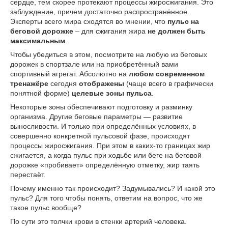
сердце, тем скорее протекают процессы жиросжигания. Это
заблуждение, причем достаточно распространённое.
Эксперты всего мира сходятся во мнении, что
пульс на
беговой дорожке
– для сжигания жира
не должен быть
максимальным
.
Чтобы убедиться в этом, посмотрите на любую из беговых
дорожек в спортзале или на приобретённый вами
спортивный агрегат. Абсолютно на
любом современном
тренажёре
сегодня
отображены
(чаще всего в графически
понятной форме)
целевые зоны пульса
.
Некоторые зоны обеспечивают подготовку и разминку
организма. Другие беговые параметры — развитие
выносливости. И только при определённых условиях, в
совершенно конкретной пульсовой фазе, происходят
процессы жиросжигания. При этом в каких-то границах жир
сжигается, а когда пульс при ходьбе или беге на беговой
дорожке «пробивает» определённую отметку, жир таять
перестаёт.
Почему именно так происходит? Задумывались? И какой это
пульс? Для того чтобы понять, ответим на вопрос, что же
такое пульс вообще?
По сути это толчки крови в стенки артерий человека.