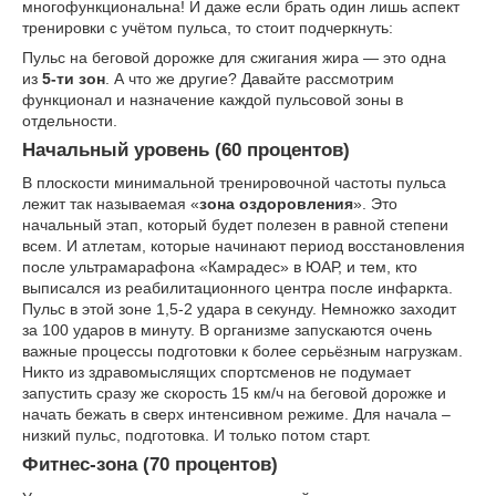
многофункциональна! И даже если брать один лишь аспект
тренировки с учётом пульса, то стоит подчеркнуть:
Пульс на беговой дорожке для сжигания жира — это одна
из
5-ти зон
. А что же другие? Давайте рассмотрим
функционал и назначение каждой пульсовой зоны в
отдельности.
Начальный уровень (60 процентов)
В плоскости минимальной тренировочной частоты пульса
лежит так называемая «
зона оздоровления
». Это
начальный этап, который будет полезен в равной степени
всем. И атлетам, которые начинают период восстановления
после ультрамарафона «Камрадес» в ЮАР, и тем, кто
выписался из реабилитационного центра после инфаркта.
Пульс в этой зоне 1,5-2 удара в секунду. Немножко заходит
за 100 ударов в минуту. В организме запускаются очень
важные процессы подготовки к более серьёзным нагрузкам.
Никто из здравомыслящих спортсменов не подумает
запустить сразу же скорость 15 км/ч на беговой дорожке и
начать бежать в сверх интенсивном режиме. Для начала –
низкий пульс, подготовка. И только потом старт.
Фитнес-зона (70 процентов)