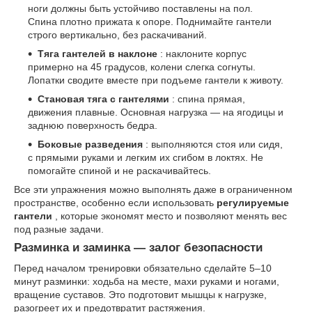
ноги должны быть устойчиво поставлены на пол.
Спина плотно прижата к опоре. Поднимайте гантели
строго вертикально, без раскачиваний.
Тяга гантелей в наклоне
: наклоните корпус
примерно на 45 градусов, колени слегка согнуты.
Лопатки сводите вместе при подъеме гантели к животу.
Становая тяга с гантелями
: спина прямая,
движения плавные. Основная нагрузка — на ягодицы и
заднюю поверхность бедра.
Боковые разведения
: выполняются стоя или сидя,
с прямыми руками и легким их сгибом в локтях. Не
помогайте спиной и не раскачивайтесь.
Все эти упражнения можно выполнять даже в ограниченном
пространстве, особенно если использовать
регулируемые
гантели
, которые экономят место и позволяют менять вес
под разные задачи.
Разминка и заминка — залог безопасности
Перед началом тренировки обязательно сделайте 5–10
минут разминки: ходьба на месте, махи руками и ногами,
вращение суставов. Это подготовит мышцы к нагрузке,
разогреет их и предотвратит растяжения.