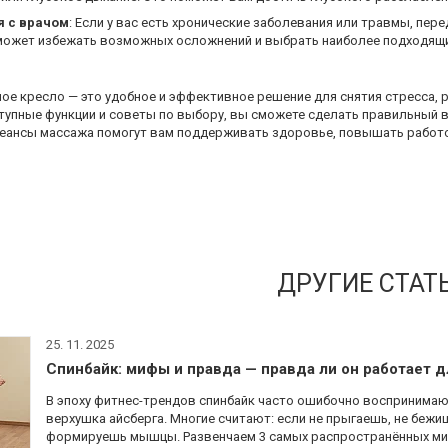
я с врачом
: Если у вас есть хронические заболевания или травмы, пе
может избежать возможных осложнений и выбрать наиболее подходящ
е кресло — это удобное и эффективное решение для снятия стресса, 
тупные функции и советы по выбору, вы сможете сделать правильный 
сеансы массажа помогут вам поддерживать здоровье, повышать работо
ДРУГИЕ СТАТ
25. 11. 2025
Спинбайк: мифы и правда — правда ли он работает д
В эпоху фитнес-трендов спинбайк часто ошибочно воспринимают
верхушка айсберга. Многие считают: если не прыгаешь, не бежи
формируешь мышцы. Развенчаем 3 самых распространённых мифа