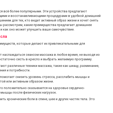
я всё более популярными. Эти устройства предлагают
щими и восстанавливающими процедурами в удобной домашней
ением для тех, кто ведет активный образ жизни и хочет снять
 мы рассмотрим, какие преимущества предлагает домашнее
 и как оно может улучшить ваше самочувствие.
есла
муществ, которые делают их привлекательными для
т наслаждаться сеансом массажа в любое время, не выходя из
остаточно сесть в кресло и выбрать желаемую программу.
ают различные техники массажа, такие как шиацу, разминание,
ния и потребности.
 помогает снизить уровень стресса, расслабить мышцы и
отой или активным образом жизни.
то положительно сказывается на здоровье сердечно-
 мышцы после физических нагрузок.
ть хронические боли в спине, шее и других частях тела. Это