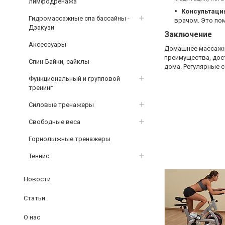
лимфодренажа
Консультаци
Гидромассажные спа бассайны -
врачом. Это по
Дзакузи
Заключение
Аксессуары
Домашнее массажно
преимущества, дос
Спин-Байки, сайклы
дома. Регулярные 
Функциональный и групповой
тренинг
Силовые тренажеры
Свободные веса
Горнолыжные тренажеры
Теннис
Новости
Статьи
О нас