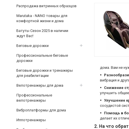
Распродажа витринных образцов
Marutaka - NANO товары для
комфортной жизни и дома
Батуты Сезон 2025 в наличии
ждут Вас!
Беговые дорожки
Профессиональные беговые
дорожки
дома. Вам не н
Беговые дорожки и тренажеры
Разнообрази
для реабилитации
вибрация и дру
Велотренажеры для дома
Снижение ст
улучшить общее
Профессиональные
велотренажеры
Улучшение 
сосудистой сис
Виброплатформы для дома
Помощь в бо
делает их отли
Иппотренажеры
2.
На что обра