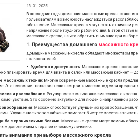
13. 01. 2025
В последние годы домашние массажные кресла становятс
пользователям возможность наслаждаться расслабляю
обстановке. Массажные кресла могут стать отличным реш
напряжение после трудного рабочего дня. В этой статье
массажное кресло, на что обратить внимание при выборе
1.
Преимущества домашнего
массажного кр
Домашние массажные кресла обладают множеством преи
пользователей:
Удобство и доступность
: Массажное кресло позволяе
ужно планировать время для визита в салон или массажный кабинет — д
е массажных техник
: Многие современные массажные кресла предлаг
гие. Это позволяет пользователю настроить массаж под свои предпочте
ресса и расслабление
: Регулярное использование массажного кресла
 самочувствие. Это особенно актуально для людей с напряженной раб
кровообращения
: Массаж способствует улучшению кровообращения, ч
темы. Улучшенное кровоснабжение помогает быстрее восстанавливать
рьбе с хроническими болями
: Массажные кресла могут помочь облегчи
чным дополнением к терапевтическому лечению.
тить внимание при выборе массажного кресла