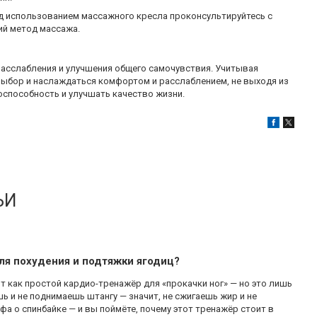
ред использованием массажного кресла проконсультируйтесь с
ий метод массажа.
расслабления и улучшения общего самочувствия. Учитывая
выбор и наслаждаться комфортом и расслаблением, не выходя из
способность и улучшать качество жизни.
ЬИ
ля похудения и подтяжки ягодиц?
 как простой кардио-тренажёр для «прокачки ног» — но это лишь
шь и не поднимаешь штангу — значит, не сжигаешь жир и не
 о спинбайке — и вы поймёте, почему этот тренажёр стоит в