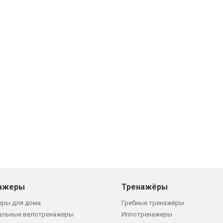
ажеры
Тренажёры
еры для дома
Гребные тренажёры
альные велотренажеры
Иппотренажеры