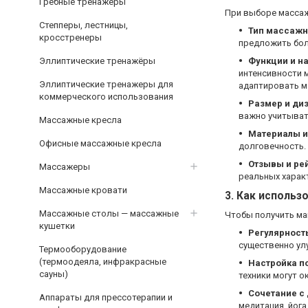
Гребные тренажёры
При выборе массаж
Степперы, лестницы,
Тип массажн
кросстренеры
предложить бол
Эллиптические тренажёры
Функции и н
интенсивности 
Эллиптические тренажеры для
адаптировать м
коммерческого использования
Размер и ди
важно учитывать
Массажные кресла
Материалы и
Офисные массажные кресла
долговечность. 
Отзывы и ре
Массажеры
реальных харак
Массажные кровати
3.
Как использ
Массажные столы — массажные
Чтобы получить ма
кушетки
Регулярност
существенно ул
Термооборудование
(термоодеяла, инфракрасные
Настройка п
сауны)
техники могут о
Сочетание с
Аппараты для прессотерапии и
медитация, йога