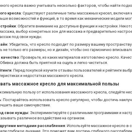
ного кресла важно учитывать несколько факторов, чтобы найти подх
ого кресла
: Существуют различные типы массажных кресел, включая м
ьше возможностей и функций, в то время как механические модели мог
астройки
: Обратите внимание на доступные функции и настройки. Нек
массажа, выбор конкретных зон для массажа и предварительно настро
ассаж под свои нужды.
зайн
: Убедитесь, что кресло подходит по размеру вашему пространству
 не только его размеры, но и дизайн, чтобы оно гармонично вписывало
 качество
: Проверьте, из каких материалов изготовлено кресло. Кач
Обивка должна быть приятной на ощупь и легко чиститься.
йтинги
: Перед покупкой изучите отзывы пользователей и рейтинги выб
теристиках и недостатках массажного кресла.
овать массажное кресло для максимальной пользы
ксимальную пользу от использования массажного кресла, следуйте н
ь
: Постарайтесь использовать кресло регулярно, чтобы достичь наилу
учшить ваше самочувствие.
од свои нужды
: Экспериментируйте с различными программами и наст
казывать различное воздействие на организм.
 другими методами расслабления
: Используйте массажное кресло в с
 или глубокое дыхание. Это поможет вам достичь глубокого расслаблен