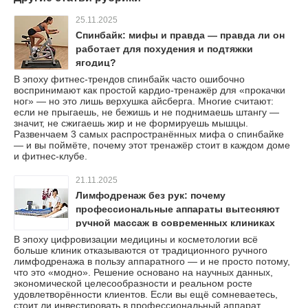
25.11.2025
Спинбайк: мифы и правда — правда ли он
работает для похудения и подтяжки
ягодиц?
В эпоху фитнес-трендов спинбайк часто ошибочно
воспринимают как простой кардио-тренажёр для «прокачки
ног» — но это лишь верхушка айсберга. Многие считают:
если не прыгаешь, не бежишь и не поднимаешь штангу —
значит, не сжигаешь жир и не формируешь мышцы.
Развенчаем 3 самых распространённых мифа о спинбайке
— и вы поймёте, почему этот тренажёр стоит в каждом доме
и фитнес-клубе.
21.11.2025
Лимфодренаж без рук: почему
профессиональные аппараты вытесняют
ручной массаж в современных клиниках
В эпоху цифровизации медицины и косметологии всё
больше клиник отказываются от традиционного ручного
лимфодренажа в пользу аппаратного — и не просто потому,
что это «модно». Решение основано на научных данных,
экономической целесообразности и реальном росте
удовлетворённости клиентов. Если вы ещё сомневаетесь,
стоит ли инвестировать в профессиональный аппарат