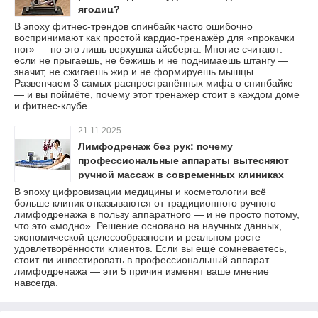
ягодиц?
В эпоху фитнес-трендов спинбайк часто ошибочно
воспринимают как простой кардио-тренажёр для «прокачки
ног» — но это лишь верхушка айсберга. Многие считают:
если не прыгаешь, не бежишь и не поднимаешь штангу —
значит, не сжигаешь жир и не формируешь мышцы.
Развенчаем 3 самых распространённых мифа о спинбайке
— и вы поймёте, почему этот тренажёр стоит в каждом доме
и фитнес-клубе.
21.11.2025
Лимфодренаж без рук: почему
профессиональные аппараты вытесняют
ручной массаж в современных клиниках
В эпоху цифровизации медицины и косметологии всё
больше клиник отказываются от традиционного ручного
лимфодренажа в пользу аппаратного — и не просто потому,
что это «модно». Решение основано на научных данных,
экономической целесообразности и реальном росте
удовлетворённости клиентов. Если вы ещё сомневаетесь,
стоит ли инвестировать в профессиональный аппарат
лимфодренажа — эти 5 причин изменят ваше мнение
навсегда.