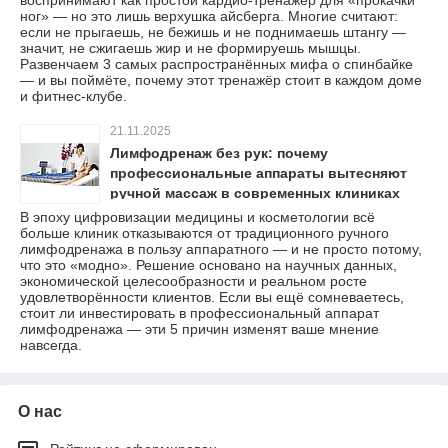
воспринимают как простой кардио-тренажёр для «прокачки
ног» — но это лишь верхушка айсберга. Многие считают:
если не прыгаешь, не бежишь и не поднимаешь штангу —
значит, не сжигаешь жир и не формируешь мышцы.
Развенчаем 3 самых распространённых мифа о спинбайке
— и вы поймёте, почему этот тренажёр стоит в каждом доме
и фитнес-клубе.
21.11.2025
Лимфодренаж без рук: почему
профессиональные аппараты вытесняют
ручной массаж в современных клиниках
В эпоху цифровизации медицины и косметологии всё
больше клиник отказываются от традиционного ручного
лимфодренажа в пользу аппаратного — и не просто потому,
что это «модно». Решение основано на научных данных,
экономической целесообразности и реальном росте
удовлетворённости клиентов. Если вы ещё сомневаетесь,
стоит ли инвестировать в профессиональный аппарат
лимфодренажа — эти 5 причин изменят ваше мнение
навсегда.
О нас