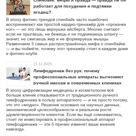
работает для похудения и подтяжки
ягодиц?
В эпоху фитнес-трендов спинбайк часто ошибочно
воспринимают как простой кардио-тренажёр для «прокачки
ног» — но это лишь верхушка айсберга. Многие считают:
если не прыгаешь, не бежишь и не поднимаешь штангу —
значит, не сжигаешь жир и не формируешь мышцы.
Развенчаем 3 самых распространённых мифа о спинбайке
— и вы поймёте, почему этот тренажёр стоит в каждом доме
и фитнес-клубе.
21.11.2025
Лимфодренаж без рук: почему
профессиональные аппараты вытесняют
ручной массаж в современных клиниках
В эпоху цифровизации медицины и косметологии всё
больше клиник отказываются от традиционного ручного
лимфодренажа в пользу аппаратного — и не просто потому,
что это «модно». Решение основано на научных данных,
экономической целесообразности и реальном росте
удовлетворённости клиентов. Если вы ещё сомневаетесь,
стоит ли инвестировать в профессиональный аппарат
лимфодренажа — эти 5 причин изменят ваше мнение
навсегда.