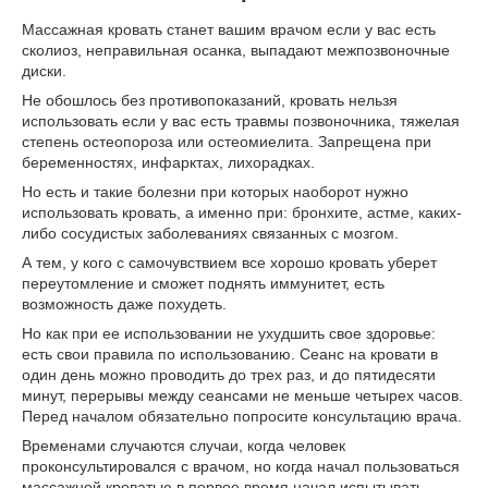
Массажная кровать станет вашим врачом если у вас есть
сколиоз, неправильная осанка, выпадают межпозвоночные
диски.
Не обошлось без противопоказаний, кровать нельзя
использовать если у вас есть травмы позвоночника, тяжелая
степень остеопороза или остеомиелита. Запрещена при
беременностях, инфарктах, лихорадках.
Но есть и такие болезни при которых наоборот нужно
использовать кровать, а именно при: бронхите, астме, каких-
либо сосудистых заболеваниях связанных с мозгом.
А тем, у кого с самочувствием все хорошо кровать уберет
переутомление и сможет поднять иммунитет, есть
возможность даже похудеть.
Но как при ее использовании не ухудшить свое здоровье:
есть свои правила по использованию. Сеанс на кровати в
один день можно проводить до трех раз, и до пятидесяти
минут, перерывы между сеансами не меньше четырех часов.
Перед началом обязательно попросите консультацию врача.
Временами случаются случаи, когда человек
проконсультировался с врачом, но когда начал пользоваться
массажной кроватью в первое время начал испытывать