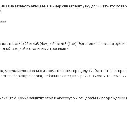
 из авиационного алюминия выдерживает нагрузку до 300 кг - это поз
и.
тики
 плотностью 22 кг/м3 (4см) и 24 кг/м3 (1см). Эргономичная конструкци
задней секцией и стальными тросиками.
, мануальную терапию и косметические процедуры. Элегантная и прочн
остая сборка/разборка, небольшой вес, настройка высоты телескопичес
лиентам. Сумка защитит стол и аксессуары от царапин и повреждений