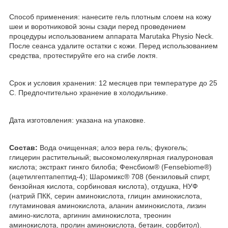
Способ применения: нанесите гель плотным слоем на кожу
шеи и воротниковой зоны сзади перед проведением
процедуры использованием аппарата Marutaka Рhysio Neck.
После сеанса удалите остатки с кожи. Перед использованием
средства, протестируйте его на сгибе локтя.
Срок и условия хранения: 12 месяцев при температуре до 25
С. Предпочтительно хранение в холодильнике.
Дата изготовления: указана на упаковке.
Состав:
Вода очищенная; алоэ вера гель; фукогель;
глицерин растительный; высокомолекулярная гиалуроновая
кислота; экстракт гинкго билоба; Фенсбиом® (Fensebiome®)
(ацетилгептапептид-4); Шаромикс® 708 (бензиловый спирт,
бензойная кислота, сорбиновая кислота), отдушка, НУФ
(натрий ПКК, серин аминокислота, глицин аминокислота,
глутаминовая аминокислота, аланин аминокислота, лизин
амино-кислота, аргинин аминокислота, треонин
аминокислота, пролин аминокислота, бетаин, сорбитол).