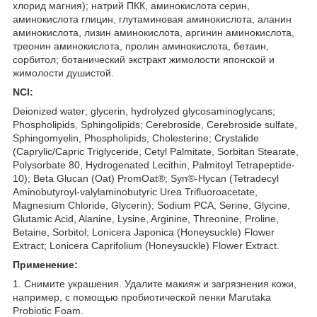
хлорид магния); натрий ПКК, аминокислота серин,
аминокислота глицин, глутаминовая аминокислота, аланин
аминокислота, лизин аминокислота, аргинин аминокислота,
треонин аминокислота, пролин аминокислота, бетаин,
сорбитол; ботанический экстракт жимолости японской и
жимолости душистой.
NCI:
Deionized water; glycerin, hydrolyzed glycosaminoglycans;
Phospholipids, Sphingolipids; Cerebroside, Cerebroside sulfate,
Sphingomyelin, Phospholipids, Cholesterine; Crystalide
(Caprylic/Capric Triglyceride, Cetyl Palmitate, Sorbitan Stearate,
Polysorbate 80, Hydrogenated Lecithin, Palmitoyl Tetrapeptide-
10); Beta Glucan (Oat) PromOat®; Syn®-Hycan (Tetradecyl
Aminobutyroyl-valylaminobutyric Urea Trifluoroacetate,
Magnesium Chloride, Glycerin); Sodium PCA, Serine, Glycine,
Glutamic Acid, Alanine, Lysine, Arginine, Threonine, Proline,
Betaine, Sorbitol; Lonicera Japonica (Honeysuckle) Flower
Extract; Lonicera Caprifolium (Honeysuckle) Flower Extract.
Применение:
1. Снимите украшения. Удалите макияж и загрязнения кожи,
например, с помощью пробиотической пенки Marutaka
Probiotic Foam.