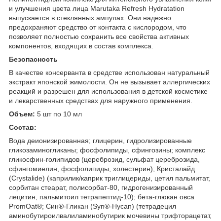
и улучшения цвета лица Marutaka Refresh Hydratation
выпускается в стеклянных ампулах. Они надежно
предохраняют средство от контакта с кислородом, что
позволяет полностью сохранить все свойства активных
компонентов, входящих в состав комплекса.
Безопасность
В качестве консерванта в средстве использован натуральный
экстракт японской жимолости. Он не вызывает аллергических
реакций и разрешен для использования в детской косметике
и лекарственных средствах для наружного применения.
Объем:
5 шт по 10 мл
Состав:
Вода деионизированная; глицерин, гидролизированные
гликозаминогликаны; фосфолипиды, сфингозины; комплекс
гликосфин-голипидов (цереброзид, сульфат цереброзида,
сфингомиелин, фосфолипиды, холестерин); Кристалайд
(Crystalide) (каприлик/каприк триглицериды, цетил пальмитат,
сорбитан стеарат, полисорбат-80, гидрогенизированный
лецитин, пальмитоил тетрапептид-10); бета-глюкан овса
PromOat®; Син®-Гликан (Syn®-Hycan) (тетрадецил
аминобутироилвалиламинобутирик мочевины трифторацетат,