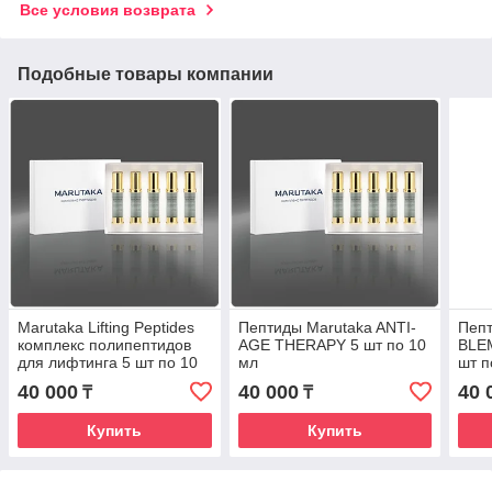
Все условия возврата
Подобные товары компании
Marutaka Lifting Peptides
Пептиды Marutaka ANTI-
Пепт
комплекс полипептидов
AGE THERAPY 5 шт по 10
BLE
для лифтинга 5 шт по 10
мл
шт п
мл
40 000
40 000
40 
₸
₸
Купить
Купить