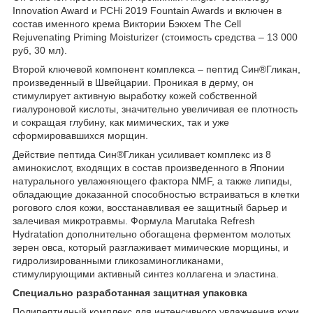
Innovation Award и PCHi 2019 Fountain Awards и включен в
состав именного крема Виктории Бэкхем The Cell
Rejuvenating Priming Moisturizer (стоимость средства – 13 000
руб, 30 мл).
Второй ключевой компонент комплекса – пептид Син®Гликан,
произведенный в Швейцарии. Проникая в дерму, он
стимулирует активную выработку кожей собственной
гиалуроновой кислоты, значительно увеличивая ее плотность
и сокращая глубину, как мимических, так и уже
сформировавшихся морщин.
Действие пептида Син®Гликан усиливает комплекс из 8
аминокислот, входящих в состав произведенного в Японии
натурального увлажняющего фактора NMF, а также липиды,
обладающие доказанной способностью встраиваться в клетки
рогового слоя кожи, восстанавливая ее защитный барьер и
залечивая микротравмы. Формула Marutaka Refresh
Hydrаtation дополнительно обогащена ферментом молотых
зерен овса, который разглаживает мимические морщины, и
гидролизированными гликозаминогликанами,
стимулирующими активный синтез коллагена и эластина.
Специально разработанная защитная упаковка
Полипептидный комплекс для интенсивного увлажнения кожи