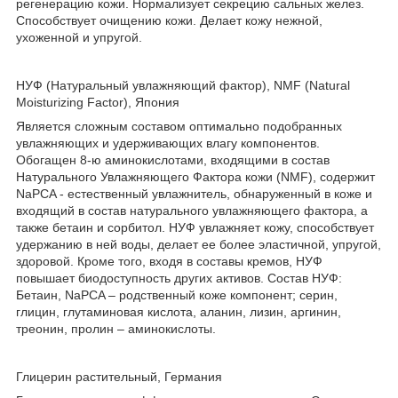
регенерацию кожи. Нормализует секрецию сальных желез.
Способствует очищению кожи. Делает кожу нежной,
ухоженной и упругой.
НУФ (Натуральный увлажняющий фактор), NMF (Natural
Moisturizing Factor), Япония
Является сложным составом оптимально подобранных
увлажняющих и удерживающих влагу компонентов.
Обогащен 8-ю аминокислотами, входящими в состав
Натурального Увлажняющего Фактора кожи (NМF), содержит
NaPCA - естественный увлажнитель, обнаруженный в коже и
входящий в состав натурального увлажняющего фактора, а
также бетаин и сорбитол. НУФ увлажняет кожу, способствует
удержанию в ней воды, делает ее более эластичной, упругой,
здоровой. Кроме того, входя в составы кремов, НУФ
повышает биодоступность других активов. Состав НУФ:
Бетаин, NaPCA – родственный коже компонент; серин,
глицин, глутаминовая кислота, аланин, лизин, аргинин,
треонин, пролин – аминокислоты.
Глицерин растительный, Германия