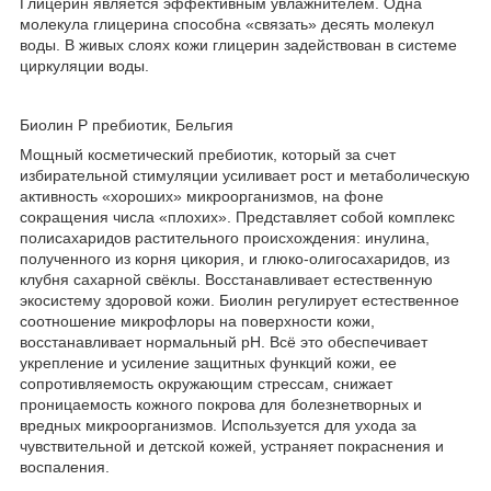
Глицерин является эффективным увлажнителем. Одна
молекула глицерина способна «связать» десять молекул
воды. В живых слоях кожи глицерин задействован в системе
циркуляции воды.
Биолин Р пребиотик, Бельгия
Мощный косметический пребиотик, который за счет
избирательной стимуляции усиливает рост и метаболическую
активность «хороших» микроорганизмов, на фоне
сокращения числа «плохих». Представляет собой комплекс
полисахаридов растительного происхождения: инулина,
полученного из корня цикория, и глюко-олигосахаридов, из
клубня сахарной свёклы. Восстанавливает естественную
экосистему здоровой кожи. Биолин регулирует естественное
соотношение микрофлоры на поверхности кожи,
восстанавливает нормальный рН. Всё это обеспечивает
укрепление и усиление защитных функций кожи, ее
сопротивляемость окружающим стрессам, снижает
проницаемость кожного покрова для болезнетворных и
вредных микроорганизмов. Используется для ухода за
чувствительной и детской кожей, устраняет покраснения и
воспаления.