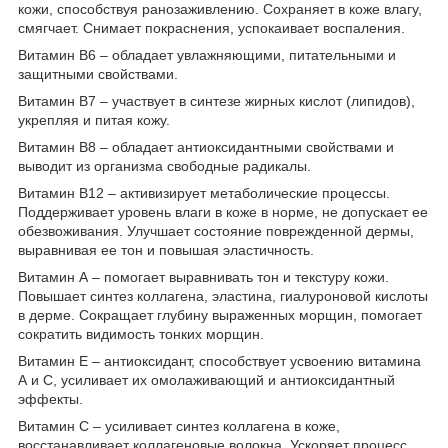
кожи, способствуя ранозаживлению. Сохраняет в коже влагу,
смягчает. Снимает покраснения, успокаивает воспаления.
Витамин В6 – обладает увлажняющими, питательными и
защитными свойствами.
Витамин В7 – участвует в синтезе жирных кислот (липидов),
укрепляя и питая кожу.
Витамин В8 – обладает антиоксидантными свойствами и
выводит из организма свободные радикалы.
Витамин В12 – активизирует метаболические процессы.
Поддерживает уровень влаги в коже в норме, не допускает ее
обезвоживания. Улучшает состояние поврежденной дермы,
выравнивая ее тон и повышая эластичность.
Витамин А – помогает выравнивать тон и текстуру кожи.
Повышает синтез коллагена, эластина, гиалуроновой кислоты
в дерме. Сокращает глубину выраженных морщин, помогает
сократить видимость тонких морщин.
Витамин Е – антиоксидант, способствует усвоению витамина
А и С, усиливает их омолаживающий и антиоксидантный
эффекты.
Витамин С – усиливает синтез коллагена в коже,
восстанавливает коллагеновые волокна. Ускоряет процесс