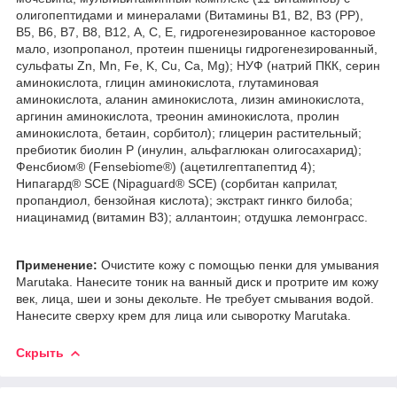
олигопептидами и минералами (Витамины В1, В2, В3 (РР),
B5, B6, B7, B8, B12, А, С, Е, гидрогенезированное касторовое
мало, изопропанол, протеин пшеницы гидрогенезированный,
сульфаты Zn, Mn, Fe, K, Cu, Ca, Mg); НУФ (натрий ПКК, серин
аминокислота, глицин аминокислота, глутаминовая
аминокислота, аланин аминокислота, лизин аминокислота,
аргинин аминокислота, треонин аминокислота, пролин
аминокислота, бетаин, сорбитол); глицерин растительный;
пребиотик биолин Р (инулин, альфаглюкан олигосахарид);
Фенсбиом® (Fensebiome®) (ацетилгептапептид 4);
Нипагард® SCE (Nipaguard® SCE) (сорбитан каприлат,
пропандиол, бензойная кислота); экстракт гинкго билоба;
ниацинамид (витамин В3); аллантоин; отдушка лемонграсс.
Применение:
Очистите кожу с помощью пенки для умывания
Marutakа. Нанесите тоник на ванный диск и протрите им кожу
век, лица, шеи и зоны декольте. Не требует смывания водой.
Нанесите сверху крем для лица или сыворотку Marutaka.
Скрыть