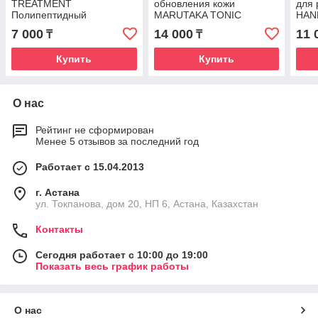
TREATMENT
обновления кожи
для
Полипептидный
MARUTAKA TONIC
HAN
противовоспалительный
RENEW & REFRESH
7 000
14 000
11 
₸
₸
комплекс 10 мл
Купить
Купить
О нас
Рейтинг не сформирован
Менее 5 отзывов за последний год
Работает с 15.04.2013
г. Астана
ул. Токпанова, дом 20, НП 6, Астана, Казахстан
Контакты
Сегодня работает с 10:00 до 19:00
Показать весь график работы
О нас