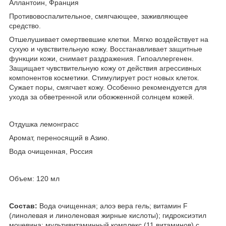
Аллантоин, Франция
Противовоспалительное, смягчающее, заживляющее
средство.
Отшелушивает омертвевшие клетки. Мягко воздействует на
сухую и чувствительную кожу. Восстанавливает защитные
функции кожи, снимает раздражения. Гипоаллергенен.
Защищает чувствительную кожу от действия агрессивных
компонентов косметики. Стимулирует рост новых клеток.
Сужает поры, смягчает кожу. Особенно рекомендуется для
ухода за обветренной или обожженной солнцем кожей.
Отдушка лемонграсс
Аромат, переносящий в Азию.
Вода очищенная, Россия
Объем: 120 мл
Состав:
Вода очищенная; алоэ вера гель; витамин F
(линолевая и линоленовая жирные кислоты); гидроксиэтил
мочевина; мультивитаминный комплекс (11 витаминов) с