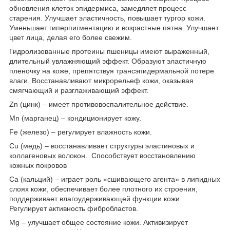
обновления клеток эпидермиса, замедляет процесс
старения. Улучшает эластичность, повышает тургор кожи.
Уменьшает гиперпигментацию и возрастные пятна. Улучшает
цвет лица, делая его более свежим.
Гидролизованные протеины пшеницы имеют выраженный,
длительный увлажняющий эффект. Образуют эластичную
пленочку на коже, препятствуя трансэпидермальной потере
влаги. Восстанавливают микрорельеф кожи, оказывая
смягчающий и разглаживающий эффект.
Zn (цинк) – имеет противовоспалительное действие.
Mn (марганец) – кондиционирует кожу.
Fe (железо) – регулирует влажность кожи.
Cu (медь) – восстанавливает структуры эластиновых и
коллагеновых волокон. Способствует восстановлению
кожных покровов
Ca (кальций) – играет роль «сшивающего агента» в липидных
слоях кожи, обеспечивает более плотного их строения,
поддерживает влагоудерживающей функции кожи.
Регулирует активность фибробластов.
Mg – улучшает общее состояние кожи. Активизирует