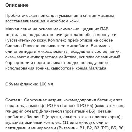
Описание
Пробиотическая пенка для умывания и снятия макияжа,
восстанавливающая микробиом кожи.
Мягкая пенка на основе максимально щадящих ПАВ
тщательно, но деликатно очищает даже обезвоженную и
чувствительную кожу. Комплекс пребиотиков на основе
биолина Р восстанавливает ее микробиом. Витамины,
олигопептиды и микроэлементы, входящие в состав пенки,
оказывают антивозрастное действие, усиливают защитный
барьер кожи и подготавливают ее для последующего
использования тоника, сыворотки и крема Marutaka.
Объем флакона: 100 мл
Состав:
Саркозинат натрия; кокамидопропил бетаин; алоэ
вера гель; ламесофт РО 65 (Lamesoft РО 65) (коко глюкозид,
глицерил олеат); Д-пантенол (провитамин В5); бетаин;
пребиотик биолин Р (инулин, альфа-глюкан олигосахарид);
мультивитаминный комплекс (11 витаминов) с олиго-
пептидами и минералами (Витамины В1, В2, В3 (РР), B5, B6,