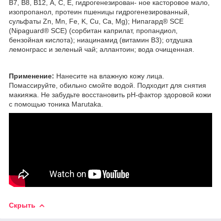
B7, B8, B12, А, С, Е, гидрогенезирован- ное касторовое мало,
изопропанол, протеин пшеницы гидрогенезированный,
сульфаты Zn, Mn, Fe, K, Cu, Ca, Mg); Нипагард® SCE
(Nipaguard® SCE) (сорбитан каприлат, пропандиол,
бензойная кислота); ниацинамид (витамин В3); отдушка
лемонграсс и зеленый чай; аллантоин; вода очищенная.
Применение:
Нанесите на влажную кожу лица.
Помассируйте, обильно смойте водой. Подходит для снятия
макияжа. Не забудьте восстановить рН-фактор здоровой кожи
с помощью тоника Marutaka.
Скрыть