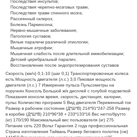
Последствия инсультов;
Последствия черепно-мозговых травм;
Последствия травм спинного мозга;
Рассеянный склероз;
Болезнь Паркинсона;
Нервно-мышечные заболевания;
Патология суставов;
Вялые параличи различной этиологии;
Мышечные атрофии;
Мышечная слабость после длительной иммобилизации;
Детский церебральный паралич;
Восстановление после эндопротезирования суставов
Скорость (км/ч) 0,1-10 (шаг 0,1) Транспортировочные колеса
есть Мощность двигателя (л.с.) 3,0 Пиковая мощность
двигателя (л.с.) 7 Измерение пульса Пульсометры на
поручнях Консоль Большой ж/к дисплей с голубой подсветкой
Показания консоли время, скорость, дистанция, калории,
пульс Количество программ 5 Вид двигателя Переменный ток
Размер в рабочем состоянии (Д*Ш*В) 214*91*247-258 Размер
в коробке (Д*Ш*В) 210*96*38 + 233*133*16 Вес нетто/брутто
(кг) 170/190 Максимальный вес пользователя (кг) 275
Питание сеть 220 Вольт Гарантия 2 года профессиональная
Страна изготовления Тайвань Размер бегового полотна (см)