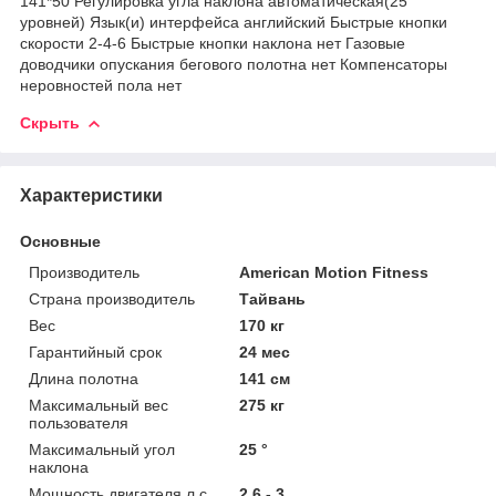
141*50 Регулировка угла наклона автоматическая(25
уровней) Язык(и) интерфейса английский Быстрые кнопки
скорости 2-4-6 Быстрые кнопки наклона нет Газовые
доводчики опускания бегового полотна нет Компенсаторы
неровностей пола нет
Скрыть
Характеристики
Основные
Производитель
American Motion Fitness
Страна производитель
Тайвань
Вес
170 кг
Гарантийный срок
24 мес
Длина полотна
141 см
Максимальный вес
275 кг
пользователя
Максимальный угол
25 °
наклона
Мощность двигателя л.с
2,6 - 3