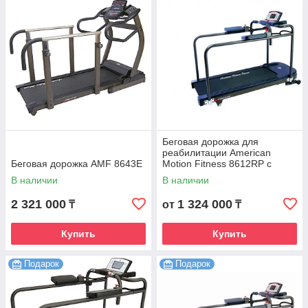
Беговая дорожка для
реабилитации American
Беговая дорожка AMF 8643Е
Motion Fitness 8612RP с
реверсом
В наличии
В наличии
2 321 000
1 324 000
₸
от
₸
Купить
Купить
Подарок
Подарок