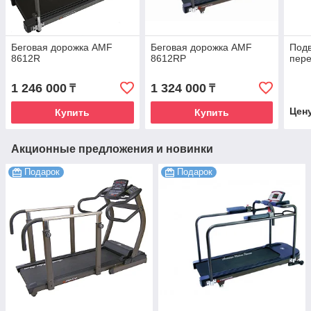
Беговая дорожка AMF
Беговая дорожка AMF
Подв
8612R
8612RP
пер
1 246 000
1 324 000
₸
₸
Цен
Купить
Купить
Акционные предложения и новинки
Подарок
Подарок