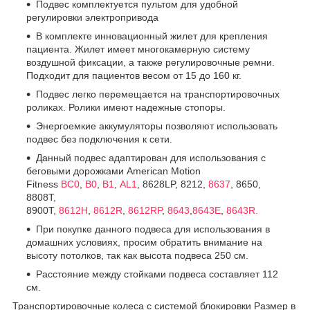
Подвес комплектуется пультом для удобной
регулировки электропривода
В комплекте инновационный жилет для крепления
пациента. Жилет имеет многокамерную систему
воздушной фиксации, а также регулировочные ремни.
Подходит для пациентов весом от 15 до 160 кг.
Подвес легко перемещается на транспортировочных
роликах. Ролики имеют надежные стопоры.
Энергоемкие аккумуляторы позволяют использовать
подвес без подключения к сети.
Данный подвес адаптирован для использования с
беговыми дорожками American Motion
Fitness
BC0
,
B0
,
B1
,
AL1
, 8628LP, 8212,
8637
, 8650,
8808T,
8900T,
8612H
,
8612R
,
8612RP
,
8643
,
8643E
,
8643R.
При покупке данного подвеса для использования в
домашних условиях, просим обратить внимание на
высоту потолков, так как высота подвеса 250 см.
Расстояние между стойками подвеса составляет 112
см.
Транспортировочные колеса с системой блокировки Размер в