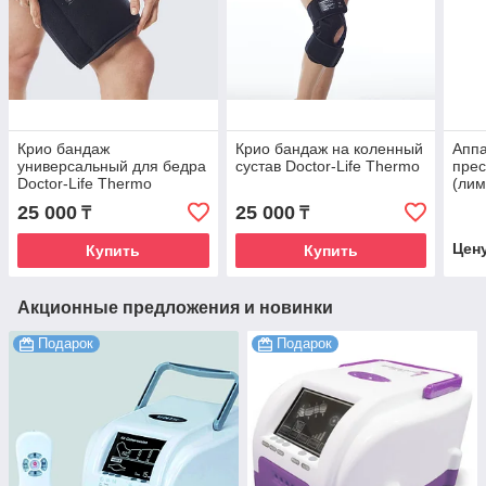
Крио бандаж
Крио бандаж на коленный
Аппа
универсальный для бедра
сустав Doctor-Life Thermo
пре
Doctor-Life Thermo
(ли
Medi
25 000
25 000
₸
₸
sys9
ног(
Цен
Купить
Купить
Акционные предложения и новинки
Подарок
Подарок