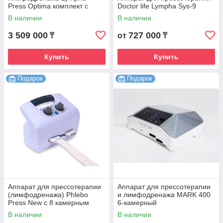
Press Optima комплект с
Doctor life Lympha Sys-9
комбинезоном
В наличии
В наличии
3 509 000
727 000
₸
от
₸
Купить
Купить
Подарок
Подарок
Аппарат для прессотерапии
Аппарат для прессотерапии
(лимфодренажа) Phlebo
и лимфодренажа MARK 400
Press New с 8 камерным
6-камерный
комбинезоном
В наличии
В наличии