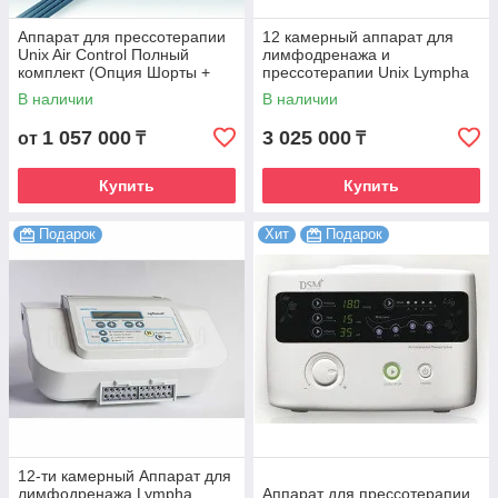
Аппарат для прессотерапии
12 камерный аппарат для
Unix Air Control Полный
лимфодренажа и
комплект (Опция Шорты +
прессотерапии Unix Lympha
Опция Рука 2 шт + Т
Master
В наличии
В наличии
коннектор)
1 057 000
3 025 000
от
₸
₸
Купить
Купить
Подарок
Хит
Подарок
12-ти камерный Аппарат для
лимфодренажа Lympha
Аппарат для прессотерапии