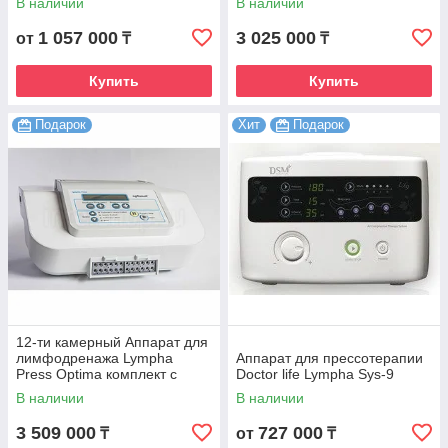
В наличии
В наличии
коннектор)
1 057 000
3 025 000
от
₸
₸
Купить
Купить
Подарок
Хит
Подарок
12-ти камерный Аппарат для
лимфодренажа Lympha
Аппарат для прессотерапии
Press Optima комплект с
Doctor life Lympha Sys-9
комбинезоном
В наличии
В наличии
3 509 000
727 000
₸
от
₸