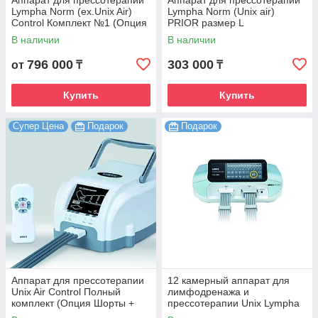
Аппарат для прессотерапии
Аппарат для прессотерапии
Lympha Norm (ex.Unix Air)
Lympha Norm (Unix air)
Control Комплект №1 (Опция
PRIOR размер L
талия + Опция рука)
В наличии
В наличии
796 000
303 000
от
₸
₸
Купить
Купить
Супер Цена
Подарок
Подарок
Аппарат для прессотерапии
12 камерный аппарат для
Unix Air Control Полный
лимфодренажа и
комплект (Опция Шорты +
прессотерапии Unix Lympha
Опция Рука 2 шт + Т
Master