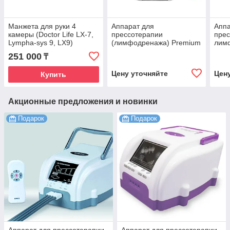
Манжета для руки 4
Аппарат для
Аппа
камеры (Doctor Life LX-7,
прессотерапии
прес
Lympha-sys 9, LX9)
(лимфодренажа) Premium
лим
Medical LX9 (Lympha-
LIFE
251 000
₸
sys9)+манжеты для
ног(XXL) +термо-бандаж
Цену уточняйте
Цен
Купить
Акционные предложения и новинки
Подарок
Подарок