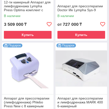
12-ти камерный Аппарат для
лимфодренажа Lympha
Аппарат для прессотерапии
Press Optima комплект с
Doctor life Lympha Sys-9
комбинезоном
В наличии
В наличии
3 509 000
727 000
₸
от
₸
Купить
Купить
Подарок
Подарок
Аппарат для прессотерапии
Аппарат для прессотерапии
(лимфодренажа) Phlebo
и лимфодренажа MARK 400
Press New с 8 камерным
6-камерный