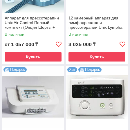
Аппарат для прессотерапии
12 камерный аппарат для
Unix Air Control Полный
лимфодренажа и
комплект (Опция Шорты +
прессотерапии Unix Lympha
Опция Рука 2 шт + Т
Master
В наличии
В наличии
коннектор)
1 057 000
3 025 000
от
₸
₸
Купить
Купить
Подарок
Хит
Подарок