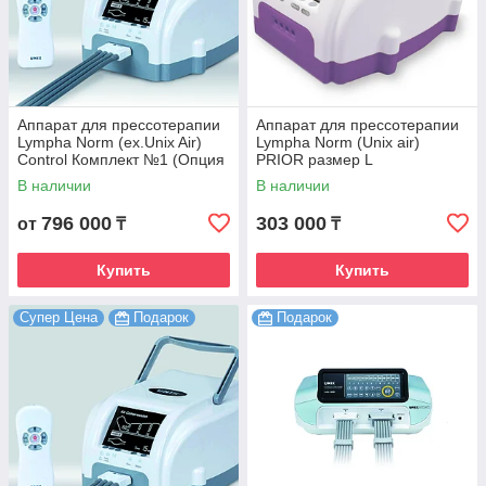
Аппарат для прессотерапии
Аппарат для прессотерапии
Lympha Norm (ex.Unix Air)
Lympha Norm (Unix air)
Control Комплект №1 (Опция
PRIOR размер L
талия + Опция рука)
В наличии
В наличии
796 000
303 000
от
₸
₸
Купить
Купить
Супер Цена
Подарок
Подарок