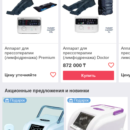
Аппарат для
Аппарат для
Аппа
прессотерапии
прессотерапии
прес
(лимфодренажа) Premium
(лимфодренажа) Doctor
лим
Medical LX9 (Lympha-
Life Lx7 + пояс для
LIFE
872 000
₸
sys9)+манжеты для
похудения + манжеты на
ног(XXL) +термо-бандаж
ноги (XL)
Цену уточняйте
Цен
Купить
Акционные предложения и новинки
Подарок
Подарок