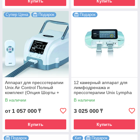
Купить
Купить
Супер Цена
Подарок
Подарок
Аппарат для прессотерапии
12 камерный аппарат для
Unix Air Control Полный
лимфодренажа и
комплект (Опция Шорты +
прессотерапии Unix Lympha
Опция Рука 2 шт + Т
Master
В наличии
В наличии
коннектор)
1 057 000
3 025 000
от
₸
₸
Купить
Купить
Подарок
Хит
Подарок