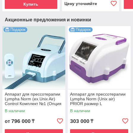
Цену уточняйте
Купить
Акционные предложения и новинки
Подарок
Подарок
Аппарат для прессотерапии
Аппарат для прессотерапии
Lympha Norm (ex.Unix Air)
Lympha Norm (Unix air)
Control Комплект №1 (Опция
PRIOR размер L
талия + Опция рука)
В наличии
В наличии
796 000
303 000
от
₸
₸