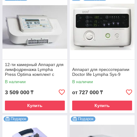
12-ти камерный Аппарат для
лимфодренажа Lympha
Аппарат для прессотерапии
Press Optima комплект с
Doctor life Lympha Sys-9
комбинезоном
В наличии
В наличии
3 509 000
727 000
₸
от
₸
Купить
Купить
Подарок
Подарок