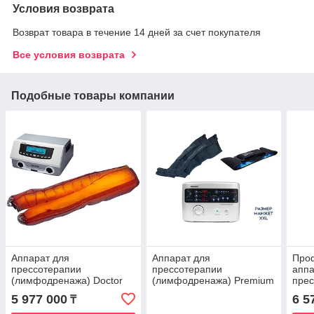
Условия возврата
Возврат товара в течение 14 дней за счет покупателя
Все условия возврата
Подобные товары компании
Аппарат для
Аппарат для
Про
прессотерапии
прессотерапии
аппа
(лимфодренажа) Doctor
(лимфодренажа) Premium
пре
Life Lympha-Tron DL 1200
Medical LX9 (Lympha-
(лим
5 977 000
6 5
₸
L (комбинезон+ infrarot)
sys9)+манжеты для
Life
ног(XXL) +термо-бандаж