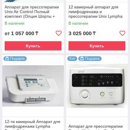
Аппарат для прессотерапии
12 камерный аппарат для
Unix Air Control Полный
лимфодренажа и
комплект (Опция Шорты +
прессотерапии Unix Lympha
Опция Рука 2 шт + Т
Master
В наличии
В наличии
коннектор)
1 057 000
3 025 000
от
₸
₸
Купить
Купить
Подарок
Хит
Подарок
12-ти камерный Аппарат для
лимфодренажа Lympha
Аппарат для прессотерапии