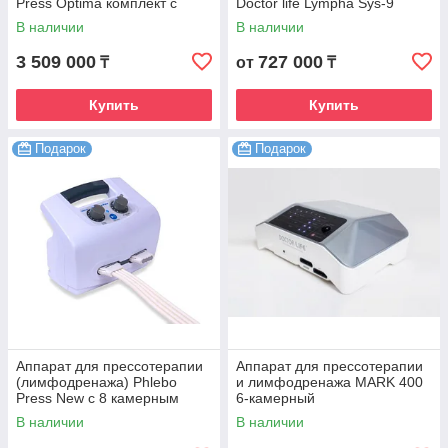
Press Optima комплект с
Doctor life Lympha Sys-9
комбинезоном
В наличии
В наличии
3 509 000
727 000
₸
от
₸
Купить
Купить
Подарок
Подарок
Аппарат для прессотерапии
Аппарат для прессотерапии
(лимфодренажа) Phlebo
и лимфодренажа MARK 400
Press New с 8 камерным
6-камерный
комбинезоном
В наличии
В наличии