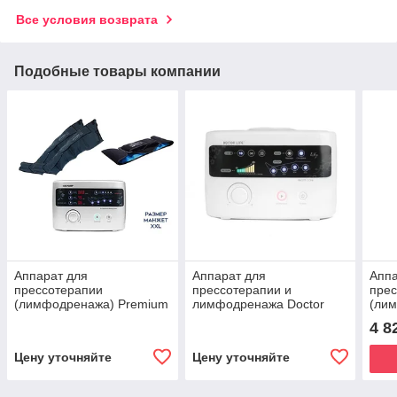
Все условия возврата
Подобные товары компании
Аппарат для
Аппарат для
Аппа
прессотерапии
прессотерапии и
пре
(лимфодренажа) Premium
лимфодренажа Doctor
(ли
Medical LX9 (Lympha-
LIFE LX-7
300,
4 8
sys9)+манжеты для
пояс
ног(XXL) +термо-бандаж
манж
Цену уточняйте
Цену уточняйте