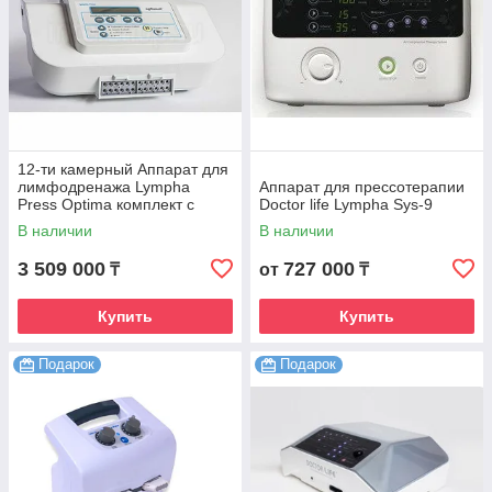
12-ти камерный Аппарат для
лимфодренажа Lympha
Аппарат для прессотерапии
Press Optima комплект с
Doctor life Lympha Sys-9
комбинезоном
В наличии
В наличии
3 509 000
727 000
₸
от
₸
Купить
Купить
Подарок
Подарок