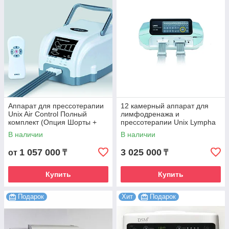
Аппарат для прессотерапии
12 камерный аппарат для
Unix Air Control Полный
лимфодренажа и
комплект (Опция Шорты +
прессотерапии Unix Lympha
Опция Рука 2 шт + Т
Master
В наличии
В наличии
коннектор)
1 057 000
3 025 000
от
₸
₸
Купить
Купить
Подарок
Хит
Подарок