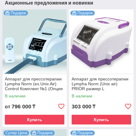
Акционные предложения и новинки
Подарок
Подарок
Аппарат для прессотерапии
Аппарат для прессотерапии
Lympha Norm (ex.Unix Air)
Lympha Norm (Unix air)
Control Комплект №1 (Опция
PRIOR размер L
талия + Опция рука)
В наличии
В наличии
796 000
303 000
от
₸
₸
Купить
Купить
Супер Цена
Подарок
Подарок