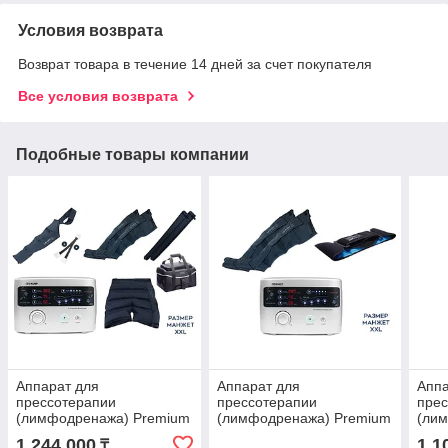
Условия возврата
Возврат товара в течение 14 дней за счет покупателя
Все условия возврата
Подобные товары компании
Аппарат для
Аппарат для
Аппа
прессотерапии
прессотерапии
пре
(лимфодренажа) Premium
(лимфодренажа) Premium
(ли
Medical LX9, манжеты для
Medical LX9 (Lympha-
Medi
1 244 000
1 1
₸