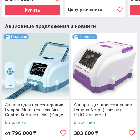
ног(XXL), шорты для
sys9)+манжеты для
ног 
похудения, сумка
ног(XXL) +термо-бандаж
поху
Цену уточняйте
Купить
Акционные предложения и новинки
Подарок
Подарок
Аппарат для прессотерапии
Аппарат для прессотерапии
Lympha Norm (ex.Unix Air)
Lympha Norm (Unix air)
Control Комплект №1 (Опция
PRIOR размер L
талия + Опция рука)
В наличии
В наличии
796 000
303 000
от
₸
₸