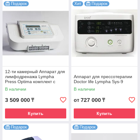
Подарок
Хит
Подарок
12-ти камерный Аппарат для
лимфодренажа Lympha
Аппарат для прессотерапии
Press Optima комплект с
Doctor life Lympha Sys-9
комбинезоном
В наличии
В наличии
3 509 000
727 000
₸
от
₸
Купить
Купить
Подарок
Подарок