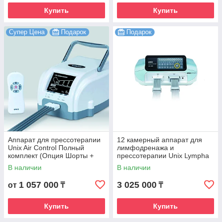
Купить
Купить
Супер Цена
Подарок
Подарок
Аппарат для прессотерапии
12 камерный аппарат для
Unix Air Control Полный
лимфодренажа и
комплект (Опция Шорты +
прессотерапии Unix Lympha
Опция Рука 2 шт + Т
Master
В наличии
В наличии
коннектор)
1 057 000
3 025 000
от
₸
₸
Купить
Купить