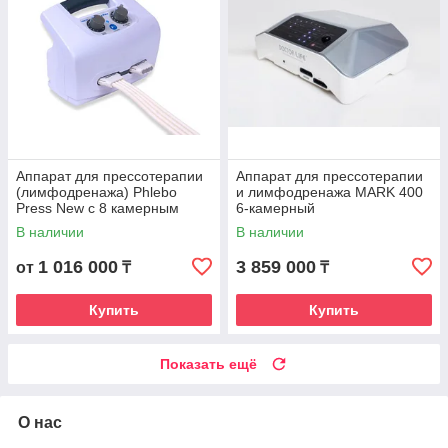
Аппарат для прессотерапии
Аппарат для прессотерапии
(лимфодренажа) Phlebo
и лимфодренажа MARK 400
Press New с 8 камерным
6-камерный
комбинезоном
В наличии
В наличии
1 016 000
3 859 000
от
₸
₸
Купить
Купить
Показать ещё
О нас