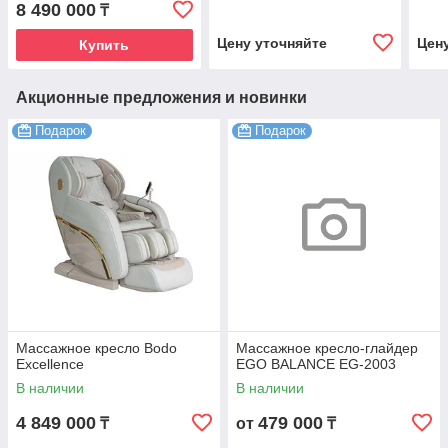
8 490 000
₸
Цену уточняйте
Цен
Купить
Акционные предложения и новинки
Подарок
Подарок
Массажное кресло Bodo
Массажное кресло-глайдер
Excellence
EGO BALANCE EG-2003
В наличии
В наличии
4 849 000
479 000
₸
от
₸