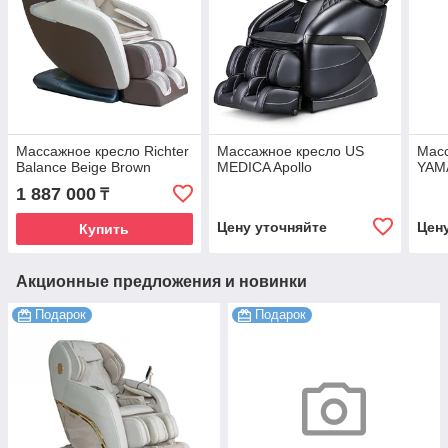
Массажное кресло Richter
Массажное кресло US
Мас
Balance Beige Brown
MEDICA Apollo
YAM
1 887 000
₸
Цену уточняйте
Цен
Купить
Акционные предложения и новинки
Подарок
Подарок