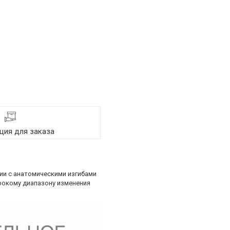
ия для заказа
ии с анатомическими изгибами
рокому диапазону изменения