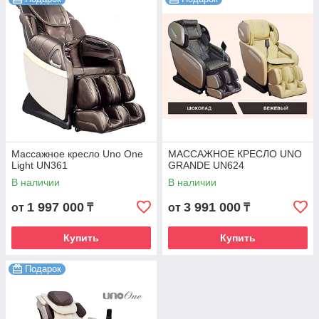
Массажное кресло Uno One
МАССАЖНОЕ КРЕСЛО UNO
Light UN361
GRANDE UN624
В наличии
В наличии
1 997 000
3 991 000
от
₸
от
₸
Купить
Купить
Подарок